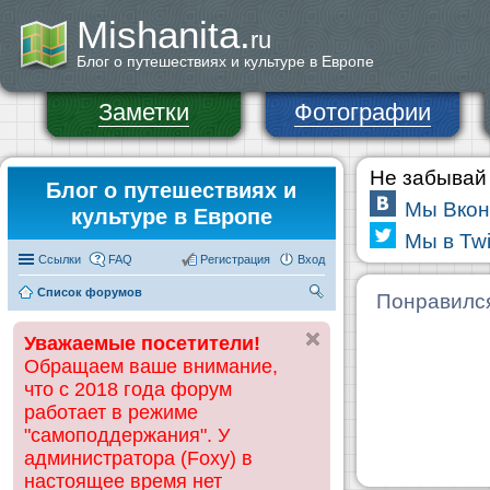
Mishanita.
ru
Блог о путешествиях и культуре в Европе
Заметки
Фотографии
Не забывай 
Блог о путешествиях и
Мы Вкон
культуре в Европе
Мы в Twi
Ссылки
FAQ
Регистрация
Вход
Список форумов
П
Понравилс
ои
Уважаемые посетители!
ск
Обращаем ваше внимание,
что с 2018 года форум
работает в режиме
"самоподдержания". У
администратора (Foxy) в
настоящее время нет