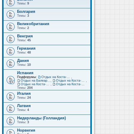
Темы:
9
Болгария
Темы:
3
Великобритания
Темы:
2
Венгрия
Темы:
45
Германия
Темы:
48
Дания
Темы:
10
Испания
Подфорумы:
Отдых на Коста-Дорада (Салоу, Камбрильс, Ла-Пинеда)
,
Отдых на Балеарских островах (Майорка, Ибица, Менорка, Форментера)
,
Отдых на Коста-Брава (Бланес, Пинеда-де-Мар, Калелья, Санта-Сусанна, Льорет-де-Мар...)
,
Отдых на Коста-дель-Соль (Малага, Торремолинос, Фуэнхирола, Марбелья...)
,
Отдых на Коста-Бланка (Бенидорм, Аликанте, Дения, Торревьеха)
Темы:
204
Италия
Темы:
24
Латвия
Темы:
4
Нидерланды (Голландия)
Темы:
3
Норвегия