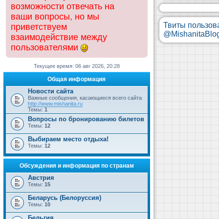
возможности отвечать на
ваши вопросы, но мы
Твиты пользов
приветствуем
@MishanitaBlo
взаимодействие между
пользователями
Текущее время: 06 авг 2026, 20:28
Общая информация
Новости сайта
Важные сообщения, касающиеся всего сайта
http://www.mishanita.ru
Темы:
1
Вопросы по бронированию билетов
Темы:
12
Выбираем место отдыха!
Темы:
12
Обсуждения и информация по странам
Австрия
Темы:
15
Беларусь (Белоруссия)
Темы:
10
Бельгия