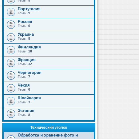
Темы:
5
Португалия
Темы:
9
Россия
Темы:
6
Украина
Темы:
8
Финляндия
Темы:
18
Франция
Темы:
32
Черногория
Темы:
7
Чехия
Темы:
6
Швейцария
Темы:
3
Эстония
Темы:
8
Технический уголок
Обработка и хранение фото и