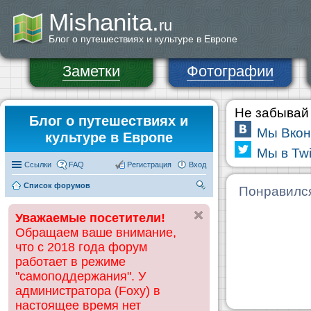
Mishanita.
ru
Блог о путешествиях и культуре в Европе
Заметки
Фотографии
Не забывай 
Блог о путешествиях и
Мы Вкон
культуре в Европе
Мы в Twi
Ссылки
FAQ
Регистрация
Вход
Список форумов
П
Понравилс
ои
Уважаемые посетители!
ск
Обращаем ваше внимание,
что с 2018 года форум
работает в режиме
"самоподдержания". У
администратора (Foxy) в
настоящее время нет