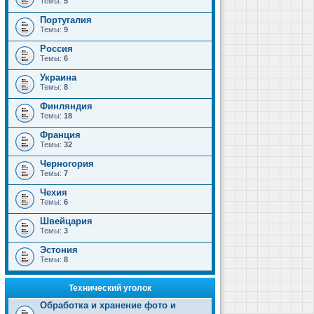
Темы:
5
Португалия
Темы:
9
Россия
Темы:
6
Украина
Темы:
8
Финляндия
Темы:
18
Франция
Темы:
32
Черногория
Темы:
7
Чехия
Темы:
6
Швейцария
Темы:
3
Эстония
Темы:
8
Технический уголок
Обработка и хранение фото и