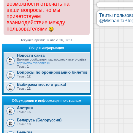
возможности отвечать на
ваши вопросы, но мы
Твиты пользов
приветствуем
@MishanitaBlo
взаимодействие между
пользователями
Текущее время: 07 авг 2026, 07:11
Общая информация
Новости сайта
Важные сообщения, касающиеся всего сайта
http://www.mishanita.ru
Темы:
1
Вопросы по бронированию билетов
Темы:
12
Выбираем место отдыха!
Темы:
12
Обсуждения и информация по странам
Австрия
Темы:
15
Беларусь (Белоруссия)
Темы:
10
Бельгия