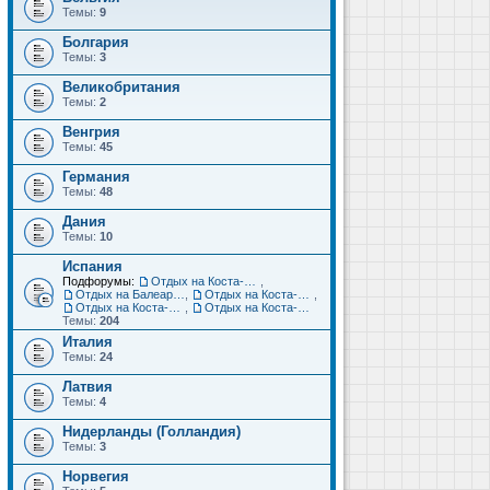
Темы:
9
Болгария
Темы:
3
Великобритания
Темы:
2
Венгрия
Темы:
45
Германия
Темы:
48
Дания
Темы:
10
Испания
Подфорумы:
Отдых на Коста-Дорада (Салоу, Камбрильс, Ла-Пинеда)
,
Отдых на Балеарских островах (Майорка, Ибица, Менорка, Форментера)
,
Отдых на Коста-Брава (Бланес, Пинеда-де-Мар, Калелья, Санта-Сусанна, Льорет-де-Мар...)
,
Отдых на Коста-дель-Соль (Малага, Торремолинос, Фуэнхирола, Марбелья...)
,
Отдых на Коста-Бланка (Бенидорм, Аликанте, Дения, Торревьеха)
Темы:
204
Италия
Темы:
24
Латвия
Темы:
4
Нидерланды (Голландия)
Темы:
3
Норвегия