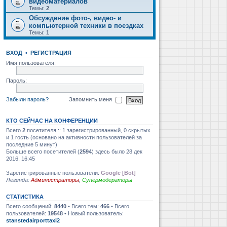
видеоматериалов
Темы:
2
Обсуждение фото-, видео- и
компьютерной техники в поездках
Темы:
1
ВХОД
•
РЕГИСТРАЦИЯ
Имя пользователя:
Пароль:
Забыли пароль?
Запомнить меня
КТО СЕЙЧАС НА КОНФЕРЕНЦИИ
Всего
2
посетителя :: 1 зарегистрированный, 0 скрытых
и 1 гость (основано на активности пользователей за
последние 5 минут)
Больше всего посетителей (
2594
) здесь было 28 дек
2016, 16:45
Зарегистрированные пользователи:
Google [Bot]
Легенда:
Администраторы
,
Супермодераторы
СТАТИСТИКА
Всего сообщений:
8440
• Всего тем:
466
• Всего
пользователей:
19548
• Новый пользователь:
stanstedairporttaxi2