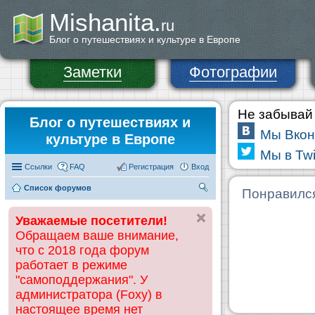
Mishanita.
ru
Блог о путешествиях и культуре в Европе
Заметки
Фотографии
Не забывай 
Блог о путешествиях и
Мы Вкон
культуре в Европе
Мы в Twi
Ссылки
FAQ
Регистрация
Вход
Список форумов
П
Понравилс
ои
Уважаемые посетители!
ск
Обращаем ваше внимание,
что с 2018 года форум
работает в режиме
"самоподдержания". У
администратора (Foxy) в
настоящее время нет