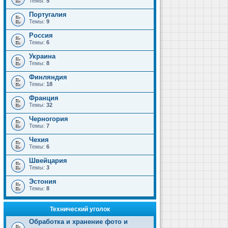
Темы:
5
Португалия
Темы:
9
Россия
Темы:
6
Украина
Темы:
8
Финляндия
Темы:
18
Франция
Темы:
32
Черногория
Темы:
7
Чехия
Темы:
6
Швейцария
Темы:
3
Эстония
Темы:
8
Технический уголок
Обработка и хранение фото и