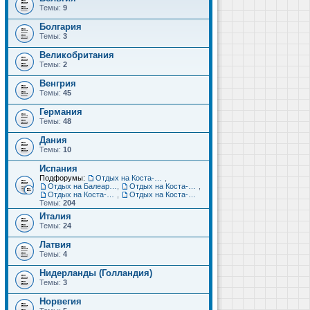
Темы:
9
Болгария
Темы:
3
Великобритания
Темы:
2
Венгрия
Темы:
45
Германия
Темы:
48
Дания
Темы:
10
Испания
Подфорумы:
Отдых на Коста-Дорада (Салоу, Камбрильс, Ла-Пинеда)
,
Отдых на Балеарских островах (Майорка, Ибица, Менорка, Форментера)
,
Отдых на Коста-Брава (Бланес, Пинеда-де-Мар, Калелья, Санта-Сусанна, Льорет-де-Мар...)
,
Отдых на Коста-дель-Соль (Малага, Торремолинос, Фуэнхирола, Марбелья...)
,
Отдых на Коста-Бланка (Бенидорм, Аликанте, Дения, Торревьеха)
Темы:
204
Италия
Темы:
24
Латвия
Темы:
4
Нидерланды (Голландия)
Темы:
3
Норвегия