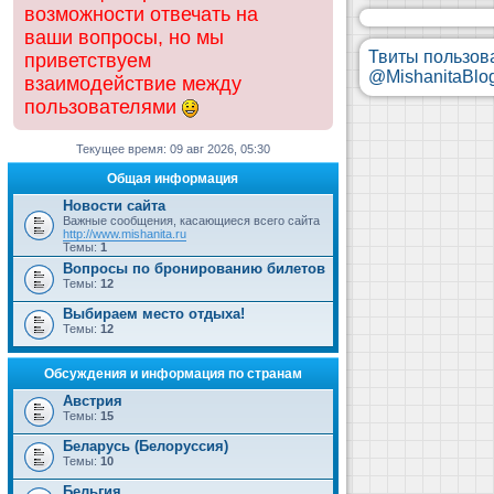
возможности отвечать на
ваши вопросы, но мы
Твиты пользов
приветствуем
@MishanitaBlo
взаимодействие между
пользователями
Текущее время: 09 авг 2026, 05:30
Общая информация
Новости сайта
Важные сообщения, касающиеся всего сайта
http://www.mishanita.ru
Темы:
1
Вопросы по бронированию билетов
Темы:
12
Выбираем место отдыха!
Темы:
12
Обсуждения и информация по странам
Австрия
Темы:
15
Беларусь (Белоруссия)
Темы:
10
Бельгия