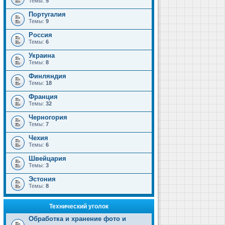
Темы:
5
Португалия
Темы:
9
Россия
Темы:
6
Украина
Темы:
8
Финляндия
Темы:
18
Франция
Темы:
32
Черногория
Темы:
7
Чехия
Темы:
6
Швейцария
Темы:
3
Эстония
Темы:
8
Технический уголок
Обработка и хранение фото и