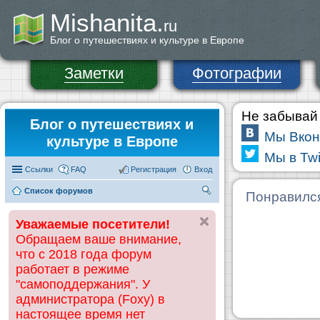
Mishanita.
ru
Блог о путешествиях и культуре в Европе
Заметки
Фотографии
Не забывай 
Блог о путешествиях и
Мы Вкон
культуре в Европе
Мы в Twi
Ссылки
FAQ
Регистрация
Вход
Список форумов
П
Понравилс
ои
Уважаемые посетители!
ск
Обращаем ваше внимание,
что с 2018 года форум
работает в режиме
"самоподдержания". У
администратора (Foxy) в
настоящее время нет