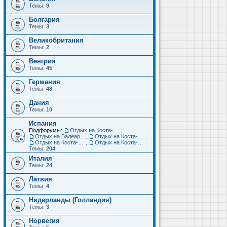
Темы:
9
Болгария
Темы:
3
Великобритания
Темы:
2
Венгрия
Темы:
45
Германия
Темы:
48
Дания
Темы:
10
Испания
Подфорумы:
Отдых на Коста-Дорада (Салоу, Камбрильс, Ла-Пинеда)
,
Отдых на Балеарских островах (Майорка, Ибица, Менорка, Форментера)
,
Отдых на Коста-Брава (Бланес, Пинеда-де-Мар, Калелья, Санта-Сусанна, Льорет-де-Мар...)
,
Отдых на Коста-дель-Соль (Малага, Торремолинос, Фуэнхирола, Марбелья...)
,
Отдых на Коста-Бланка (Бенидорм, Аликанте, Дения, Торревьеха)
Темы:
204
Италия
Темы:
24
Латвия
Темы:
4
Нидерланды (Голландия)
Темы:
3
Норвегия