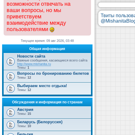
возможности отвечать на
ваши вопросы, но мы
Твиты пользов
приветствуем
@MishanitaBlo
взаимодействие между
пользователями
Текущее время: 09 авг 2026, 03:48
Общая информация
Новости сайта
Важные сообщения, касающиеся всего сайта
http://www.mishanita.ru
Темы:
1
Вопросы по бронированию билетов
Темы:
12
Выбираем место отдыха!
Темы:
12
Обсуждения и информация по странам
Австрия
Темы:
15
Беларусь (Белоруссия)
Темы:
10
Бельгия