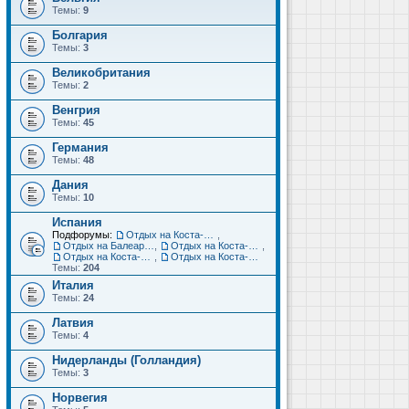
Темы:
9
Болгария
Темы:
3
Великобритания
Темы:
2
Венгрия
Темы:
45
Германия
Темы:
48
Дания
Темы:
10
Испания
Подфорумы:
Отдых на Коста-Дорада (Салоу, Камбрильс, Ла-Пинеда)
,
Отдых на Балеарских островах (Майорка, Ибица, Менорка, Форментера)
,
Отдых на Коста-Брава (Бланес, Пинеда-де-Мар, Калелья, Санта-Сусанна, Льорет-де-Мар...)
,
Отдых на Коста-дель-Соль (Малага, Торремолинос, Фуэнхирола, Марбелья...)
,
Отдых на Коста-Бланка (Бенидорм, Аликанте, Дения, Торревьеха)
Темы:
204
Италия
Темы:
24
Латвия
Темы:
4
Нидерланды (Голландия)
Темы:
3
Норвегия