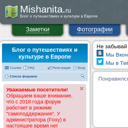
Mishanita.
ru
Блог о путешествиях и культуре в Европе
Заметки
Фотографии
Не забывай 
Блог о путешествиях и
Мы Вкон
культуре в Европе
Мы в Twi
Ссылки
FAQ
Регистрация
Вход
Список форумов
П
Понравилс
ои
Уважаемые посетители!
ск
Обращаем ваше внимание,
что с 2018 года форум
работает в режиме
"самоподдержания". У
администратора (Foxy) в
настоящее время нет