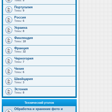
Темы:
5
Португалия
Темы:
9
Россия
Темы:
6
Украина
Темы:
8
Финляндия
Темы:
18
Франция
Темы:
32
Черногория
Темы:
7
Чехия
Темы:
6
Швейцария
Темы:
3
Эстония
Темы:
8
Технический уголок
Обработка и хранение фото и