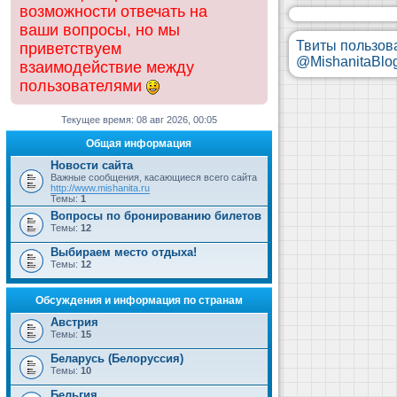
возможности отвечать на
ваши вопросы, но мы
Твиты пользов
приветствуем
@MishanitaBlo
взаимодействие между
пользователями
Текущее время: 08 авг 2026, 00:05
Общая информация
Новости сайта
Важные сообщения, касающиеся всего сайта
http://www.mishanita.ru
Темы:
1
Вопросы по бронированию билетов
Темы:
12
Выбираем место отдыха!
Темы:
12
Обсуждения и информация по странам
Австрия
Темы:
15
Беларусь (Белоруссия)
Темы:
10
Бельгия