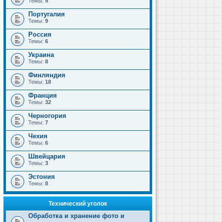
Темы:
5
Португалия
Темы:
9
Россия
Темы:
6
Украина
Темы:
8
Финляндия
Темы:
18
Франция
Темы:
32
Черногория
Темы:
7
Чехия
Темы:
6
Швейцария
Темы:
3
Эстония
Темы:
8
Технический уголок
Обработка и хранение фото и