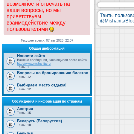
возможности отвечать на
ваши вопросы, но мы
Твиты пользов
приветствуем
@MishanitaBlo
взаимодействие между
пользователями
Текущее время: 07 авг 2026, 22:07
Общая информация
Новости сайта
Важные сообщения, касающиеся всего сайта
http://www.mishanita.ru
Темы:
1
Вопросы по бронированию билетов
Темы:
12
Выбираем место отдыха!
Темы:
12
Обсуждения и информация по странам
Австрия
Темы:
15
Беларусь (Белоруссия)
Темы:
10
Бельгия