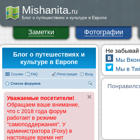
Mishanita.
ru
Блог о путешествиях и культуре в Европе
Заметки
Фотографии
Не забывай 
Блог о путешествиях и
Мы Вкон
культуре в Европе
Мы в Twi
Ссылки
FAQ
Регистрация
Вход
Список форумов
П
Понравилс
ои
Уважаемые посетители!
ск
Обращаем ваше внимание,
что с 2018 года форум
работает в режиме
"самоподдержания". У
администратора (Foxy) в
настоящее время нет