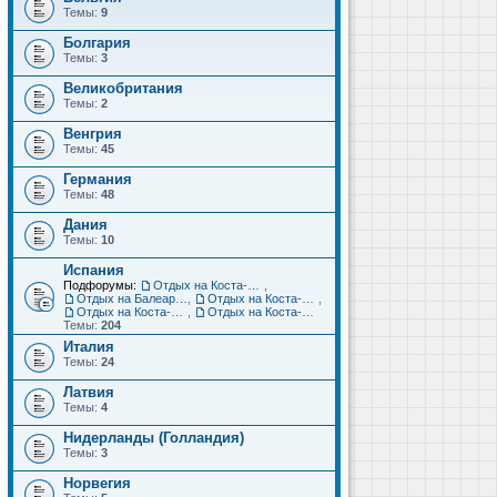
Темы:
9
Болгария
Темы:
3
Великобритания
Темы:
2
Венгрия
Темы:
45
Германия
Темы:
48
Дания
Темы:
10
Испания
Подфорумы:
Отдых на Коста-Дорада (Салоу, Камбрильс, Ла-Пинеда)
,
Отдых на Балеарских островах (Майорка, Ибица, Менорка, Форментера)
,
Отдых на Коста-Брава (Бланес, Пинеда-де-Мар, Калелья, Санта-Сусанна, Льорет-де-Мар...)
,
Отдых на Коста-дель-Соль (Малага, Торремолинос, Фуэнхирола, Марбелья...)
,
Отдых на Коста-Бланка (Бенидорм, Аликанте, Дения, Торревьеха)
Темы:
204
Италия
Темы:
24
Латвия
Темы:
4
Нидерланды (Голландия)
Темы:
3
Норвегия