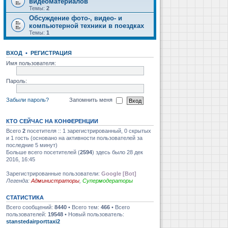
видеоматериалов
Темы:
2
Обсуждение фото-, видео- и
компьютерной техники в поездках
Темы:
1
ВХОД
•
РЕГИСТРАЦИЯ
Имя пользователя:
Пароль:
Забыли пароль?
Запомнить меня
КТО СЕЙЧАС НА КОНФЕРЕНЦИИ
Всего
2
посетителя :: 1 зарегистрированный, 0 скрытых
и 1 гость (основано на активности пользователей за
последние 5 минут)
Больше всего посетителей (
2594
) здесь было 28 дек
2016, 16:45
Зарегистрированные пользователи:
Google [Bot]
Легенда:
Администраторы
,
Супермодераторы
СТАТИСТИКА
Всего сообщений:
8440
• Всего тем:
466
• Всего
пользователей:
19548
• Новый пользователь:
stanstedairporttaxi2