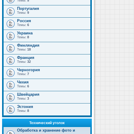
Темы:
5
Португалия
Темы:
9
Россия
Темы:
6
Украина
Темы:
8
Финляндия
Темы:
18
Франция
Темы:
32
Черногория
Темы:
7
Чехия
Темы:
6
Швейцария
Темы:
3
Эстония
Темы:
8
Технический уголок
Обработка и хранение фото и