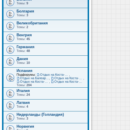
Темы:
9
Болгария
Темы:
3
Великобритания
Темы:
2
Венгрия
Темы:
45
Германия
Темы:
48
Дания
Темы:
10
Испания
Подфорумы:
Отдых на Коста-Дорада (Салоу, Камбрильс, Ла-Пинеда)
,
Отдых на Балеарских островах (Майорка, Ибица, Менорка, Форментера)
,
Отдых на Коста-Брава (Бланес, Пинеда-де-Мар, Калелья, Санта-Сусанна, Льорет-де-Мар...)
,
Отдых на Коста-дель-Соль (Малага, Торремолинос, Фуэнхирола, Марбелья...)
,
Отдых на Коста-Бланка (Бенидорм, Аликанте, Дения, Торревьеха)
Темы:
204
Италия
Темы:
24
Латвия
Темы:
4
Нидерланды (Голландия)
Темы:
3
Норвегия