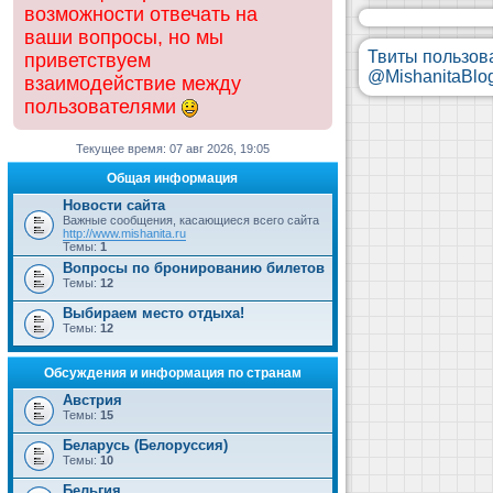
возможности отвечать на
ваши вопросы, но мы
Твиты пользов
приветствуем
@MishanitaBlo
взаимодействие между
пользователями
Текущее время: 07 авг 2026, 19:05
Общая информация
Новости сайта
Важные сообщения, касающиеся всего сайта
http://www.mishanita.ru
Темы:
1
Вопросы по бронированию билетов
Темы:
12
Выбираем место отдыха!
Темы:
12
Обсуждения и информация по странам
Австрия
Темы:
15
Беларусь (Белоруссия)
Темы:
10
Бельгия