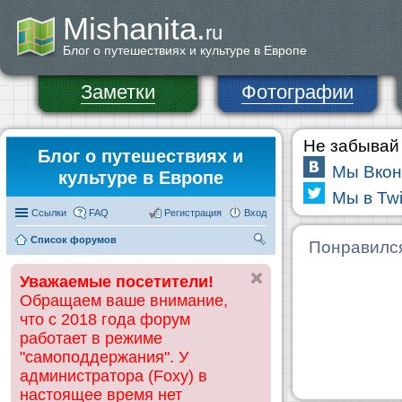
Mishanita.
ru
Блог о путешествиях и культуре в Европе
Заметки
Фотографии
Не забывай 
Блог о путешествиях и
Мы Вкон
культуре в Европе
Мы в Twi
Ссылки
FAQ
Регистрация
Вход
Список форумов
П
Понравилс
ои
Уважаемые посетители!
ск
Обращаем ваше внимание,
что с 2018 года форум
работает в режиме
"самоподдержания". У
администратора (Foxy) в
настоящее время нет