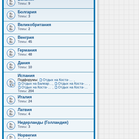
Темы:
9
Болгария
Темы:
3
Великобритания
Темы:
2
Венгрия
Темы:
45
Германия
Темы:
48
Дания
Темы:
10
Испания
Подфорумы:
Отдых на Коста-Дорада (Салоу, Камбрильс, Ла-Пинеда)
,
Отдых на Балеарских островах (Майорка, Ибица, Менорка, Форментера)
,
Отдых на Коста-Брава (Бланес, Пинеда-де-Мар, Калелья, Санта-Сусанна, Льорет-де-Мар...)
,
Отдых на Коста-дель-Соль (Малага, Торремолинос, Фуэнхирола, Марбелья...)
,
Отдых на Коста-Бланка (Бенидорм, Аликанте, Дения, Торревьеха)
Темы:
204
Италия
Темы:
24
Латвия
Темы:
4
Нидерланды (Голландия)
Темы:
3
Норвегия