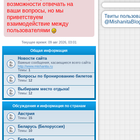
возможности отвечать на
ваши вопросы, но мы
Твиты пользов
приветствуем
@MishanitaBlo
взаимодействие между
пользователями
Текущее время: 09 авг 2026, 03:01
Общая информация
Новости сайта
Важные сообщения, касающиеся всего сайта
http://www.mishanita.ru
Темы:
1
Вопросы по бронированию билетов
Темы:
12
Выбираем место отдыха!
Темы:
12
Обсуждения и информация по странам
Австрия
Темы:
15
Беларусь (Белоруссия)
Темы:
10
Бельгия