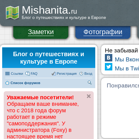
Mishanita.
ru
Блог о путешествиях и культуре в Европе
Заметки
Фотографии
Не забывай 
Блог о путешествиях и
Мы Вкон
культуре в Европе
Мы в Twi
Ссылки
FAQ
Регистрация
Вход
Список форумов
П
Понравилс
ои
Уважаемые посетители!
ск
Обращаем ваше внимание,
что с 2018 года форум
работает в режиме
"самоподдержания". У
администратора (Foxy) в
настоящее время нет