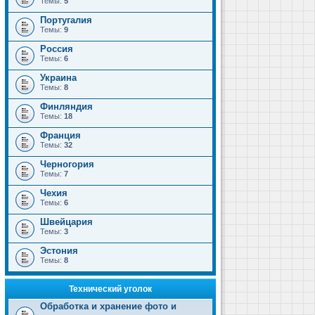
Темы:
5
Португалия
Темы:
9
Россия
Темы:
6
Украина
Темы:
8
Финляндия
Темы:
18
Франция
Темы:
32
Черногория
Темы:
7
Чехия
Темы:
6
Швейцария
Темы:
3
Эстония
Темы:
8
Технический уголок
Обработка и хранение фото и