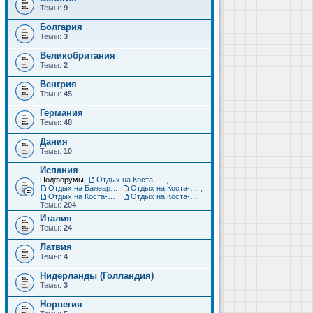
Темы:
9
Болгария
Темы:
3
Великобритания
Темы:
2
Венгрия
Темы:
45
Германия
Темы:
48
Дания
Темы:
10
Испания
Подфорумы:
Отдых на Коста-Дорада (Салоу, Камбрильс, Ла-Пинеда)
,
Отдых на Балеарских островах (Майорка, Ибица, Менорка, Форментера)
,
Отдых на Коста-Брава (Бланес, Пинеда-де-Мар, Калелья, Санта-Сусанна, Льорет-де-Мар...)
,
Отдых на Коста-дель-Соль (Малага, Торремолинос, Фуэнхирола, Марбелья...)
,
Отдых на Коста-Бланка (Бенидорм, Аликанте, Дения, Торревьеха)
Темы:
204
Италия
Темы:
24
Латвия
Темы:
4
Нидерланды (Голландия)
Темы:
3
Норвегия