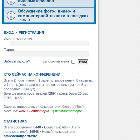
видеоматериалов
Темы:
2
Обсуждение фото-, видео- и
компьютерной техники в поездках
Темы:
1
ВХОД
•
РЕГИСТРАЦИЯ
Имя пользователя:
Пароль:
Забыли пароль?
Запомнить меня
КТО СЕЙЧАС НА КОНФЕРЕНЦИИ
Всего
2
посетителя :: 1 зарегистрированный, 0 скрытых
и 1 гость (основано на активности пользователей за
последние 5 минут)
Больше всего посетителей (
2594
) здесь было 28 дек
2016, 16:45
Зарегистрированные пользователи:
Google [Bot]
Легенда:
Администраторы
,
Супермодераторы
СТАТИСТИКА
Всего сообщений:
8440
• Всего тем:
466
• Всего
пользователей:
19548
• Новый пользователь:
stanstedairporttaxi2