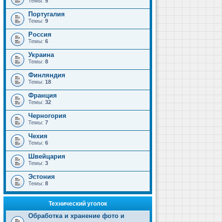
Темы:
5
Португалия
Темы:
9
Россия
Темы:
6
Украина
Темы:
8
Финляндия
Темы:
18
Франция
Темы:
32
Черногория
Темы:
7
Чехия
Темы:
6
Швейцария
Темы:
3
Эстония
Темы:
8
Технический уголок
Обработка и хранение фото и