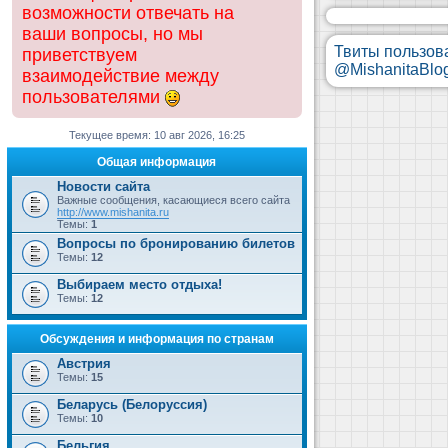
возможности отвечать на
ваши вопросы, но мы
Твиты пользов
приветствуем
@MishanitaBlo
взаимодействие между
пользователями
Текущее время: 10 авг 2026, 16:25
Общая информация
Новости сайта
Важные сообщения, касающиеся всего сайта
http://www.mishanita.ru
Темы:
1
Вопросы по бронированию билетов
Темы:
12
Выбираем место отдыха!
Темы:
12
Обсуждения и информация по странам
Австрия
Темы:
15
Беларусь (Белоруссия)
Темы:
10
Бельгия