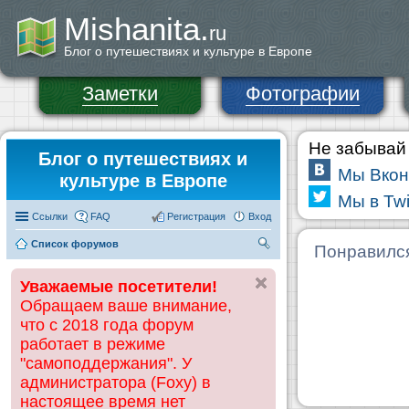
Mishanita.
ru
Блог о путешествиях и культуре в Европе
Заметки
Фотографии
Не забывай 
Блог о путешествиях и
Мы Вкон
культуре в Европе
Мы в Twi
Ссылки
FAQ
Регистрация
Вход
Список форумов
П
Понравилс
ои
Уважаемые посетители!
ск
Обращаем ваше внимание,
что с 2018 года форум
работает в режиме
"самоподдержания". У
администратора (Foxy) в
настоящее время нет