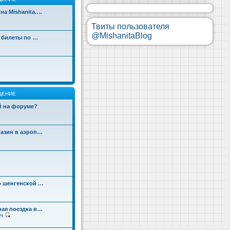
на Mishanita.…
Твиты пользователя
@MishanitaBlog
д билеты по …
ЩЕНИЕ
ой на форуме?
газин в аэроп…
о шенгенской …
ная поездка в…
ч
П
е