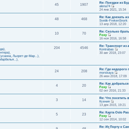
с
и
Re: Поездки из Бу
ю
о
е
л
45
1907
к
alena74
о
м
е
п
П
24 янв 2021, 15:34
б
у
д
о
е
щ
с
н
с
р
е
Re: Как доехать 
о
е
л
48
468
е
н
Svetik-FrekenSnork
о
м
е
й
и
13 апр 2018, 12:20
б
у
д
т
ю
щ
с
н
и
е
Re: Сколько брат
о
е
10
70
к
н
Foxy
о
м
п
и
П
16 ноя 2016, 16:58
б
у
о
ю
е
щ
с
с
р
е
Re: Транспорт из 
о
л
204
4546
е
н
да)
,
Kontrabas
о
е
й
и
П
нтера)
,
30 авг 2018, 23:07
б
д
т
ю
е
усанна, Льорет-де-Мар...)
,
щ
н
и
р
арбелья...)
,
е
е
к
е
н
м
п
й
и
у
о
Re: Где недорого
т
ю
24
208
с
с
morskaya
и
о
П
л
26 июн 2018, 17:09
к
о
е
е
п
б
р
д
о
Re: Как добраться
щ
4
20
е
н
с
Foxy
е
й
е
П
л
02 окт 2016, 21:33
н
т
м
е
е
и
и
у
р
д
Re: Что посетить 
ю
3
14
к
с
е
н
Ксения
п
о
й
е
П
13 дек 2015, 19:21
о
о
т
м
е
с
б
и
у
р
Re: Карта Oslo Pa
л
щ
5
23
к
с
е
Foxy
е
е
п
о
й
П
12 сен 2014, 10:02
д
н
о
о
т
е
н
и
с
б
и
р
Re: Из Порту к Са
е
ю
л
щ
9
48
к