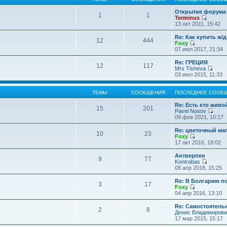
Открытие форума 
1
1
Terminus
П
13 окт 2011, 15:42
е
р
Re: Как купить ж/
12
444
е
Foxy
й
П
07 июл 2017, 21:34
т
е
и
р
Re: ГРЕЦИЯ
12
117
к
е
Mrs Tisheva
п
й
П
03 июл 2015, 11:33
о
т
е
с
и
р
л
к
е
ТЕМЫ
СООБЩЕНИЯ
ПОСЛЕДНЕЕ СООБ
е
п
й
д
о
т
Re: Есть кто жив
15
201
н
с
и
Pavel Nosov
е
л
к
П
09 фев 2021, 10:17
м
е
п
е
у
д
о
р
Re: цветочный ма
с
10
23
н
с
е
Foxy
о
е
л
й
П
17 окт 2016, 18:02
о
м
е
т
е
б
у
д
и
р
Антверпен
щ
с
9
77
н
к
е
Kontrabas
е
о
е
п
й
П
08 апр 2018, 15:25
н
о
м
о
т
е
и
б
у
с
и
р
Re: В Болгарию п
ю
щ
с
л
3
17
к
е
Foxy
е
о
е
п
й
П
04 апр 2016, 13:10
н
о
д
о
т
е
и
б
н
с
и
р
Re: Самостоятель
ю
щ
е
л
2
8
к
е
Денис Владимирови
е
м
е
п
й
17 мар 2015, 15:17
н
у
д
о
т
и
с
н