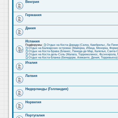
Венгрия
Германия
Дания
Испания
Подфорумы:
Отдых на Коста-Дорада (Салоу, Камбрильс, Ла-Пине
Отдых на Балеарских островах (Майорка, Ибица, Менорка, Форме
Отдых на Коста-Брава (Бланес, Пинеда-де-Мар, Калелья, Санта-С
Отдых на Коста-дель-Соль (Малага, Торремолинос, Фуэнхирола, М
Отдых на Коста-Бланка (Бенидорм, Аликанте, Дения, Торревьеха)
Италия
Латвия
Нидерланды (Голландия)
Норвегия
Португалия