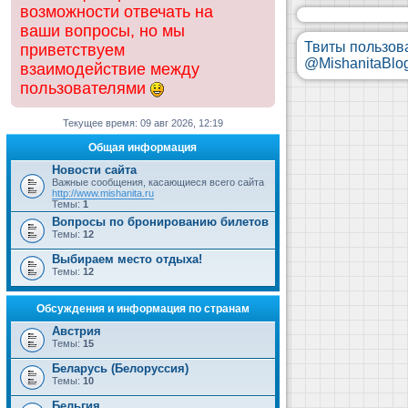
возможности отвечать на
ваши вопросы, но мы
Твиты пользов
приветствуем
@MishanitaBlo
взаимодействие между
пользователями
Текущее время: 09 авг 2026, 12:19
Общая информация
Новости сайта
Важные сообщения, касающиеся всего сайта
http://www.mishanita.ru
Темы:
1
Вопросы по бронированию билетов
Темы:
12
Выбираем место отдыха!
Темы:
12
Обсуждения и информация по странам
Австрия
Темы:
15
Беларусь (Белоруссия)
Темы:
10
Бельгия