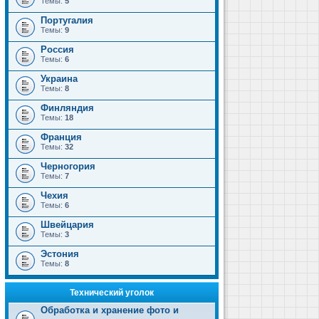
Темы:
5
Португалия
Темы:
9
Россия
Темы:
6
Украина
Темы:
8
Финляндия
Темы:
18
Франция
Темы:
32
Черногория
Темы:
7
Чехия
Темы:
6
Швейцария
Темы:
3
Эстония
Темы:
8
Технический уголок
Обработка и хранение фото и