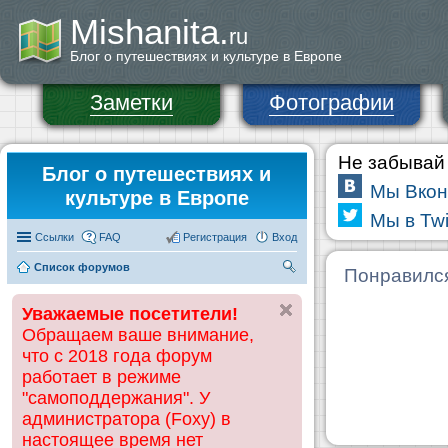
Mishanita.
ru
Блог о путешествиях и культуре в Европе
Заметки
Фотографии
Не забывай 
Блог о путешествиях и
Мы Вкон
культуре в Европе
Мы в Twi
Ссылки
FAQ
Регистрация
Вход
Список форумов
П
Понравилс
ои
Уважаемые посетители!
ск
Обращаем ваше внимание,
что с 2018 года форум
работает в режиме
"самоподдержания". У
администратора (Foxy) в
настоящее время нет