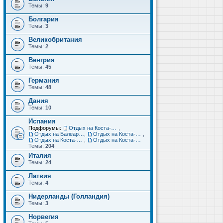
Темы:
9
Болгария
Темы:
3
Великобритания
Темы:
2
Венгрия
Темы:
45
Германия
Темы:
48
Дания
Темы:
10
Испания
Подфорумы:
Отдых на Коста-Дорада (Салоу, Камбрильс, Ла-Пинеда)
,
Отдых на Балеарских островах (Майорка, Ибица, Менорка, Форментера)
,
Отдых на Коста-Брава (Бланес, Пинеда-де-Мар, Калелья, Санта-Сусанна, Льорет-де-Мар...)
,
Отдых на Коста-дель-Соль (Малага, Торремолинос, Фуэнхирола, Марбелья...)
,
Отдых на Коста-Бланка (Бенидорм, Аликанте, Дения, Торревьеха)
Темы:
204
Италия
Темы:
24
Латвия
Темы:
4
Нидерланды (Голландия)
Темы:
3
Норвегия