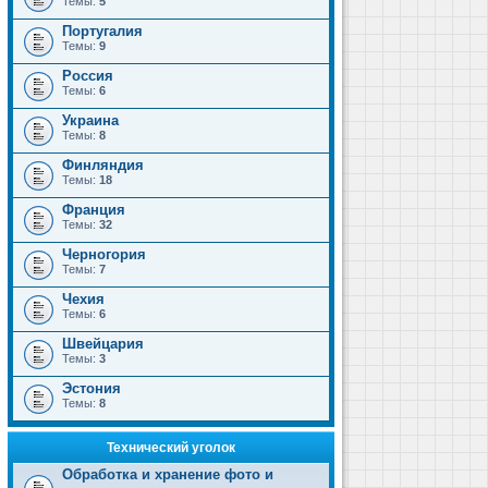
Темы:
5
Португалия
Темы:
9
Россия
Темы:
6
Украина
Темы:
8
Финляндия
Темы:
18
Франция
Темы:
32
Черногория
Темы:
7
Чехия
Темы:
6
Швейцария
Темы:
3
Эстония
Темы:
8
Технический уголок
Обработка и хранение фото и