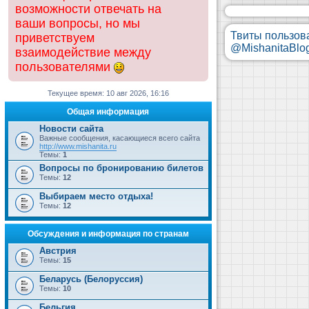
возможности отвечать на
ваши вопросы, но мы
Твиты пользов
приветствуем
@MishanitaBlo
взаимодействие между
пользователями
Текущее время: 10 авг 2026, 16:16
Общая информация
Новости сайта
Важные сообщения, касающиеся всего сайта
http://www.mishanita.ru
Темы:
1
Вопросы по бронированию билетов
Темы:
12
Выбираем место отдыха!
Темы:
12
Обсуждения и информация по странам
Австрия
Темы:
15
Беларусь (Белоруссия)
Темы:
10
Бельгия