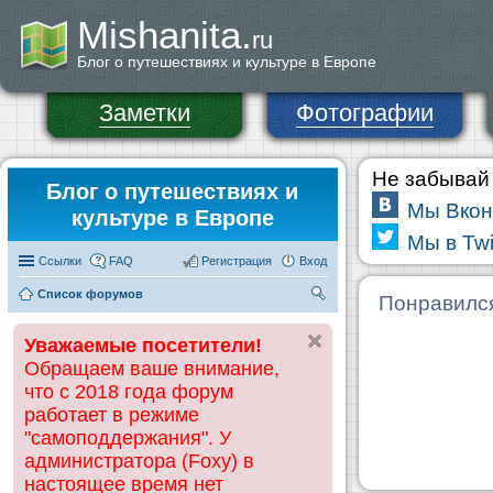
Mishanita.
ru
Блог о путешествиях и культуре в Европе
Заметки
Фотографии
Не забывай 
Блог о путешествиях и
Мы Вкон
культуре в Европе
Мы в Twi
Ссылки
FAQ
Регистрация
Вход
Список форумов
П
Понравилс
ои
Уважаемые посетители!
ск
Обращаем ваше внимание,
что с 2018 года форум
работает в режиме
"самоподдержания". У
администратора (Foxy) в
настоящее время нет