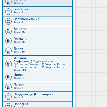
Темы:
9
Болгария
Темы:
3
Великобритания
Темы:
2
Венгрия
Темы:
45
Германия
Темы:
48
Дания
Темы:
10
Испания
Подфорумы:
Отдых на Коста-Дорада (Салоу, Камбрильс, Ла-Пинеда)
,
Отдых на Балеарских островах (Майорка, Ибица, Менорка, Форментера)
,
Отдых на Коста-Брава (Бланес, Пинеда-де-Мар, Калелья, Санта-Сусанна, Льорет-де-Мар...)
,
Отдых на Коста-дель-Соль (Малага, Торремолинос, Фуэнхирола, Марбелья...)
,
Отдых на Коста-Бланка (Бенидорм, Аликанте, Дения, Торревьеха)
Темы:
204
Италия
Темы:
24
Латвия
Темы:
4
Нидерланды (Голландия)
Темы:
3
Норвегия