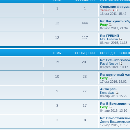
Открытие форума 
1
1
Terminus
П
13 окт 2011, 15:42
е
р
Re: Как купить ж/
12
444
е
Foxy
й
П
07 июл 2017, 21:34
т
е
и
р
Re: ГРЕЦИЯ
12
117
к
е
Mrs Tisheva
п
й
П
03 июл 2015, 11:33
о
т
е
с
и
р
л
к
е
ТЕМЫ
СООБЩЕНИЯ
ПОСЛЕДНЕЕ СООБ
е
п
й
д
о
т
Re: Есть кто жив
15
201
н
с
и
Pavel Nosov
е
л
к
П
09 фев 2021, 10:17
м
е
п
е
у
д
о
р
Re: цветочный ма
с
10
23
н
с
е
Foxy
о
е
л
й
П
17 окт 2016, 18:02
о
м
е
т
е
б
у
д
и
р
Антверпен
щ
с
9
77
н
к
е
Kontrabas
е
о
е
п
й
П
08 апр 2018, 15:25
н
о
м
о
т
е
и
б
у
с
и
р
Re: В Болгарию п
ю
щ
с
л
3
17
к
е
Foxy
е
о
е
п
й
П
04 апр 2016, 13:10
н
о
д
о
т
е
и
б
н
с
и
р
Re: Самостоятель
ю
щ
е
л
2
8
к
е
Денис Владимирови
е
м
е
п
й
17 мар 2015, 15:17
н
у
д
о
т
и
с
н