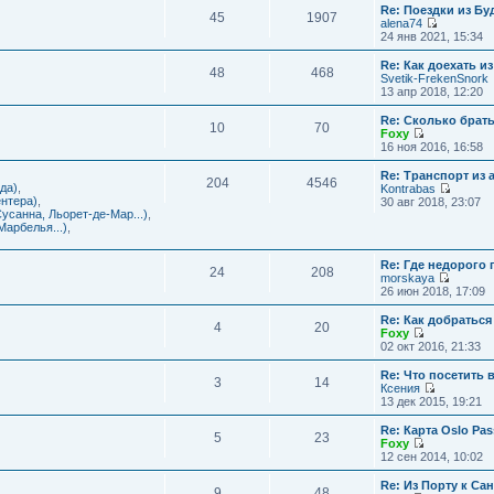
с
и
Re: Поездки из Бу
ю
о
е
л
45
1907
к
alena74
о
м
е
п
П
24 янв 2021, 15:34
б
у
д
о
е
щ
с
н
с
р
е
Re: Как доехать 
о
е
л
48
468
е
н
Svetik-FrekenSnork
о
м
е
й
и
13 апр 2018, 12:20
б
у
д
т
ю
щ
с
н
и
е
Re: Сколько брат
о
е
10
70
к
н
Foxy
о
м
п
и
П
16 ноя 2016, 16:58
б
у
о
ю
е
щ
с
с
р
е
Re: Транспорт из 
о
л
204
4546
е
н
да)
,
Kontrabas
о
е
й
и
П
нтера)
,
30 авг 2018, 23:07
б
д
т
ю
е
усанна, Льорет-де-Мар...)
,
щ
н
и
р
арбелья...)
,
е
е
к
е
н
м
п
й
и
у
о
Re: Где недорого
т
ю
24
208
с
с
morskaya
и
о
П
л
26 июн 2018, 17:09
к
о
е
е
п
б
р
д
о
Re: Как добраться
щ
4
20
е
н
с
Foxy
е
й
е
П
л
02 окт 2016, 21:33
н
т
м
е
е
и
и
у
р
д
Re: Что посетить 
ю
3
14
к
с
е
н
Ксения
п
о
й
е
П
13 дек 2015, 19:21
о
о
т
м
е
с
б
и
у
р
Re: Карта Oslo Pa
л
щ
5
23
к
с
е
Foxy
е
е
п
о
й
П
12 сен 2014, 10:02
д
н
о
о
т
е
н
и
с
б
и
р
Re: Из Порту к Са
е
ю
л
щ
9
48
к