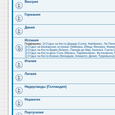
Венгрия
Германия
Дания
Испания
Подфорумы:
Отдых на Коста-Дорада (Салоу, Камбрильс, Ла-Пине
Отдых на Балеарских островах (Майорка, Ибица, Менорка, Форме
Отдых на Коста-Брава (Бланес, Пинеда-де-Мар, Калелья, Санта-С
Отдых на Коста-дель-Соль (Малага, Торремолинос, Фуэнхирола, М
Отдых на Коста-Бланка (Бенидорм, Аликанте, Дения, Торревьеха)
Италия
Латвия
Нидерланды (Голландия)
Норвегия
Португалия