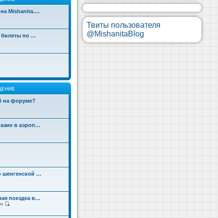
на Mishanita.…
Твиты пользователя
@MishanitaBlog
д билеты по …
ЩЕНИЕ
ой на форуме?
газин в аэроп…
о шенгенской …
ная поездка в…
ч
П
е