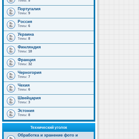
Темы:
5
Португалия
Темы:
9
Россия
Темы:
6
Украина
Темы:
8
Финляндия
Темы:
18
Франция
Темы:
32
Черногория
Темы:
7
Чехия
Темы:
6
Швейцария
Темы:
3
Эстония
Темы:
8
Технический уголок
Обработка и хранение фото и