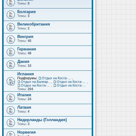
Темы:
9
Болгария
Темы:
3
Великобритания
Темы:
2
Венгрия
Темы:
45
Германия
Темы:
48
Дания
Темы:
10
Испания
Подфорумы:
Отдых на Коста-Дорада (Салоу, Камбрильс, Ла-Пинеда)
,
Отдых на Балеарских островах (Майорка, Ибица, Менорка, Форментера)
,
Отдых на Коста-Брава (Бланес, Пинеда-де-Мар, Калелья, Санта-Сусанна, Льорет-де-Мар...)
,
Отдых на Коста-дель-Соль (Малага, Торремолинос, Фуэнхирола, Марбелья...)
,
Отдых на Коста-Бланка (Бенидорм, Аликанте, Дения, Торревьеха)
Темы:
204
Италия
Темы:
24
Латвия
Темы:
4
Нидерланды (Голландия)
Темы:
3
Норвегия