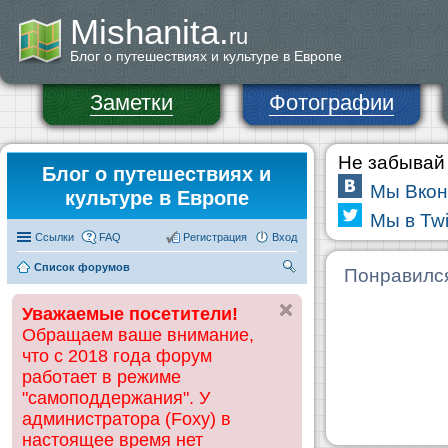
Mishanita.
ru
Блог о путешествиях и культуре в Европе
Заметки
Фотографии
Не забывай 
Блог о путешествиях и
Мы Вкон
культуре в Европе
Мы в Twi
Ссылки
FAQ
Регистрация
Вход
Список форумов
П
Понравилс
ои
Уважаемые посетители!
ск
Обращаем ваше внимание,
что с 2018 года форум
работает в режиме
"самоподдержания". У
администратора (Foxy) в
настоящее время нет