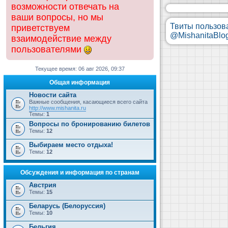
возможности отвечать на
ваши вопросы, но мы
Твиты пользов
приветствуем
@MishanitaBlo
взаимодействие между
пользователями
Текущее время: 06 авг 2026, 09:37
Общая информация
Новости сайта
Важные сообщения, касающиеся всего сайта
http://www.mishanita.ru
Темы:
1
Вопросы по бронированию билетов
Темы:
12
Выбираем место отдыха!
Темы:
12
Обсуждения и информация по странам
Австрия
Темы:
15
Беларусь (Белоруссия)
Темы:
10
Бельгия