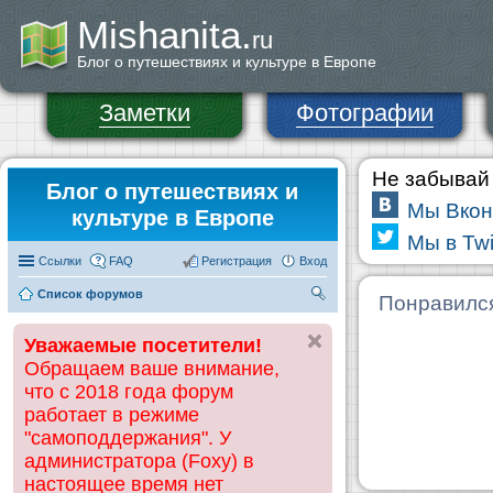
Mishanita.
ru
Блог о путешествиях и культуре в Европе
Заметки
Фотографии
Не забывай 
Блог о путешествиях и
Мы Вкон
культуре в Европе
Мы в Twi
Ссылки
FAQ
Регистрация
Вход
Список форумов
П
Понравилс
ои
Уважаемые посетители!
ск
Обращаем ваше внимание,
что с 2018 года форум
работает в режиме
"самоподдержания". У
администратора (Foxy) в
настоящее время нет