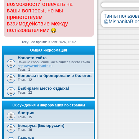
возможности отвечать на
ваши вопросы, но мы
Твиты пользов
приветствуем
@MishanitaBlo
взаимодействие между
пользователями
Текущее время: 09 авг 2026, 15:02
Общая информация
Новости сайта
Важные сообщения, касающиеся всего сайта
http://www.mishanita.ru
Темы:
1
Вопросы по бронированию билетов
Темы:
12
Выбираем место отдыха!
Темы:
12
Обсуждения и информация по странам
Австрия
Темы:
15
Беларусь (Белоруссия)
Темы:
10
Бельгия