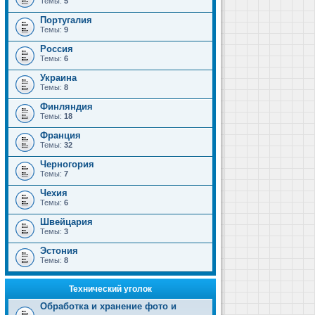
Темы:
5
Португалия
Темы:
9
Россия
Темы:
6
Украина
Темы:
8
Финляндия
Темы:
18
Франция
Темы:
32
Черногория
Темы:
7
Чехия
Темы:
6
Швейцария
Темы:
3
Эстония
Темы:
8
Технический уголок
Обработка и хранение фото и