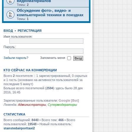
видеоматериалов
Темы:
2
Обсуждение фото-, видео- и
компьютерной техники в поездках
Темы:
1
ВХОД
•
РЕГИСТРАЦИЯ
Имя пользователя:
Пароль:
Забыли пароль?
Запомнить меня
КТО СЕЙЧАС НА КОНФЕРЕНЦИИ
Всего
2
посетителя :: 1 зарегистрированный, 0 скрытых
и 1 гость (основано на активности пользователей за
последние 5 минут)
Больше всего посетителей (
2594
) здесь было 28 дек
2016, 16:45
Зарегистрированные пользователи:
Google [Bot]
Легенда:
Администраторы
,
Супермодераторы
СТАТИСТИКА
Всего сообщений:
8440
• Всего тем:
466
• Всего
пользователей:
19548
• Новый пользователь:
stanstedairporttaxi2