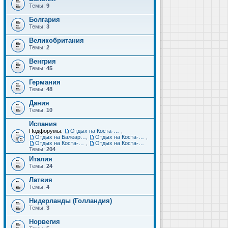
Темы:
9
Болгария
Темы:
3
Великобритания
Темы:
2
Венгрия
Темы:
45
Германия
Темы:
48
Дания
Темы:
10
Испания
Подфорумы:
Отдых на Коста-Дорада (Салоу, Камбрильс, Ла-Пинеда)
,
Отдых на Балеарских островах (Майорка, Ибица, Менорка, Форментера)
,
Отдых на Коста-Брава (Бланес, Пинеда-де-Мар, Калелья, Санта-Сусанна, Льорет-де-Мар...)
,
Отдых на Коста-дель-Соль (Малага, Торремолинос, Фуэнхирола, Марбелья...)
,
Отдых на Коста-Бланка (Бенидорм, Аликанте, Дения, Торревьеха)
Темы:
204
Италия
Темы:
24
Латвия
Темы:
4
Нидерланды (Голландия)
Темы:
3
Норвегия