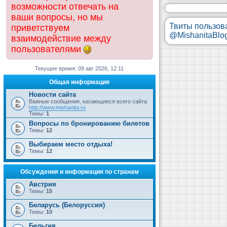
возможности отвечать на
ваши вопросы, но мы
Твиты пользов
приветствуем
@MishanitaBlo
взаимодействие между
пользователями
Текущее время: 09 авг 2026, 12:11
Общая информация
Новости сайта
Важные сообщения, касающиеся всего сайта
http://www.mishanita.ru
Темы:
1
Вопросы по бронированию билетов
Темы:
12
Выбираем место отдыха!
Темы:
12
Обсуждения и информация по странам
Австрия
Темы:
15
Беларусь (Белоруссия)
Темы:
10
Бельгия