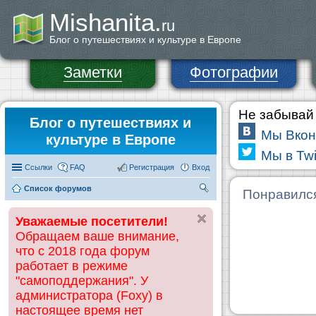
Mishanita.
ru
Блог о путешествиях и культуре в Европе
Заметки
Фотографии
Не забывай 
Блог о путешествиях и
Мы Вкон
культуре в Европе
Мы в Twi
Ссылки
FAQ
Регистрация
Вход
Список форумов
П
Понравилс
ои
Уважаемые посетители!
ск
Обращаем ваше внимание,
что с 2018 года форум
работает в режиме
"самоподдержания". У
администратора (Foxy) в
настоящее время нет