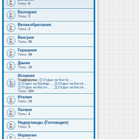
Темы:
9
Болгария
Темы:
3
Великобритания
Темы:
2
Венгрия
Темы:
45
Германия
Темы:
48
Дания
Темы:
10
Испания
Подфорумы:
Отдых на Коста-Дорада (Салоу, Камбрильс, Ла-Пинеда)
,
Отдых на Балеарских островах (Майорка, Ибица, Менорка, Форментера)
,
Отдых на Коста-Брава (Бланес, Пинеда-де-Мар, Калелья, Санта-Сусанна, Льорет-де-Мар...)
,
Отдых на Коста-дель-Соль (Малага, Торремолинос, Фуэнхирола, Марбелья...)
,
Отдых на Коста-Бланка (Бенидорм, Аликанте, Дения, Торревьеха)
Темы:
204
Италия
Темы:
24
Латвия
Темы:
4
Нидерланды (Голландия)
Темы:
3
Норвегия