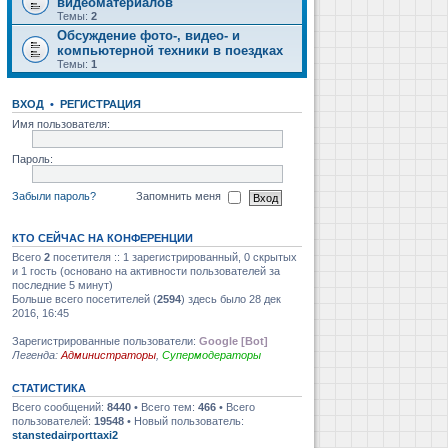
видеоматериалов
Темы:
2
Обсуждение фото-, видео- и
компьютерной техники в поездках
Темы:
1
ВХОД
•
РЕГИСТРАЦИЯ
Имя пользователя:
Пароль:
Забыли пароль?
Запомнить меня
КТО СЕЙЧАС НА КОНФЕРЕНЦИИ
Всего
2
посетителя :: 1 зарегистрированный, 0 скрытых
и 1 гость (основано на активности пользователей за
последние 5 минут)
Больше всего посетителей (
2594
) здесь было 28 дек
2016, 16:45
Зарегистрированные пользователи:
Google [Bot]
Легенда:
Администраторы
,
Супермодераторы
СТАТИСТИКА
Всего сообщений:
8440
• Всего тем:
466
• Всего
пользователей:
19548
• Новый пользователь:
stanstedairporttaxi2