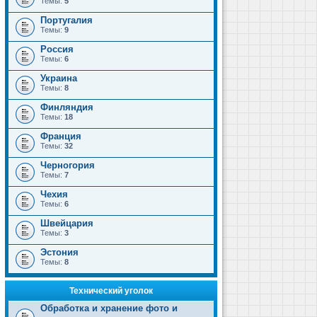
Темы:
5
Португалия
Темы:
9
Россия
Темы:
6
Украина
Темы:
8
Финляндия
Темы:
18
Франция
Темы:
32
Черногория
Темы:
7
Чехия
Темы:
6
Швейцария
Темы:
3
Эстония
Темы:
8
Технический уголок
Обработка и хранение фото и