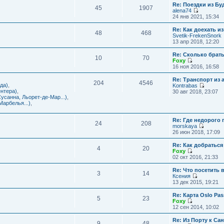
с
и
Re: Поездки из Бу
ю
о
е
л
45
1907
к
alena74
о
м
е
п
П
24 янв 2021, 15:34
б
у
д
о
е
щ
с
н
с
р
е
Re: Как доехать 
о
е
л
48
468
е
н
Svetik-FrekenSnork
о
м
е
й
и
13 апр 2018, 12:20
б
у
д
т
ю
щ
с
н
и
е
Re: Сколько брат
о
е
10
70
к
н
Foxy
о
м
п
и
П
16 ноя 2016, 16:58
б
у
о
ю
е
щ
с
с
р
е
Re: Транспорт из 
о
л
204
4546
е
н
да)
,
Kontrabas
о
е
й
и
П
нтера)
,
30 авг 2018, 23:07
б
д
т
ю
е
усанна, Льорет-де-Мар...)
,
щ
н
и
р
арбелья...)
,
е
е
к
е
н
м
п
й
и
у
о
Re: Где недорого
т
ю
24
208
с
с
morskaya
и
о
П
л
26 июн 2018, 17:09
к
о
е
е
п
б
р
д
о
Re: Как добраться
щ
4
20
е
н
с
Foxy
е
й
е
П
л
02 окт 2016, 21:33
н
т
м
е
е
и
и
у
р
д
Re: Что посетить 
ю
3
14
к
с
е
н
Ксения
п
о
й
е
П
13 дек 2015, 19:21
о
о
т
м
е
с
б
и
у
р
Re: Карта Oslo Pa
л
щ
5
23
к
с
е
Foxy
е
е
п
о
й
П
12 сен 2014, 10:02
д
н
о
о
т
е
н
и
с
б
и
р
Re: Из Порту к Са
е
ю
л
щ
9
48
к