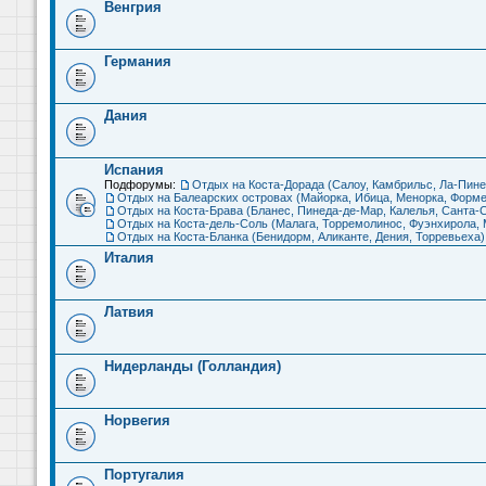
Венгрия
Германия
Дания
Испания
Подфорумы:
Отдых на Коста-Дорада (Салоу, Камбрильс, Ла-Пине
Отдых на Балеарских островах (Майорка, Ибица, Менорка, Форме
Отдых на Коста-Брава (Бланес, Пинеда-де-Мар, Калелья, Санта-С
Отдых на Коста-дель-Соль (Малага, Торремолинос, Фуэнхирола, М
Отдых на Коста-Бланка (Бенидорм, Аликанте, Дения, Торревьеха)
Италия
Латвия
Нидерланды (Голландия)
Норвегия
Португалия