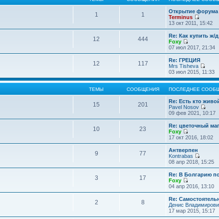
Открытие форума 
1
1
Terminus
П
13 окт 2011, 15:42
е
р
Re: Как купить ж/
12
444
е
Foxy
й
П
07 июл 2017, 21:34
т
е
и
р
Re: ГРЕЦИЯ
12
117
к
е
Mrs Tisheva
п
й
П
03 июл 2015, 11:33
о
т
е
с
и
р
л
к
е
ТЕМЫ
СООБЩЕНИЯ
ПОСЛЕДНЕЕ СООБ
е
п
й
д
о
т
Re: Есть кто жив
15
201
н
с
и
Pavel Nosov
е
л
к
П
09 фев 2021, 10:17
м
е
п
е
у
д
о
р
Re: цветочный ма
с
10
23
н
с
е
Foxy
о
е
л
й
П
17 окт 2016, 18:02
о
м
е
т
е
б
у
д
и
р
Антверпен
щ
с
9
77
н
к
е
Kontrabas
е
о
е
п
й
П
08 апр 2018, 15:25
н
о
м
о
т
е
и
б
у
с
и
р
Re: В Болгарию п
ю
щ
с
л
3
17
к
е
Foxy
е
о
е
п
й
П
04 апр 2016, 13:10
н
о
д
о
т
е
и
б
н
с
и
р
Re: Самостоятель
ю
щ
е
л
2
8
к
е
Денис Владимирови
е
м
е
п
й
17 мар 2015, 15:17
н
у
д
о
т
и
с
н