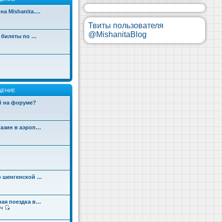
на Mishanita.…
Твиты пользователя
@MishanitaBlog
д билеты по …
ЩЕНИЕ
ой на форуме?
газин в аэроп…
о шенгенской …
ная поездка в…
ч
П
е