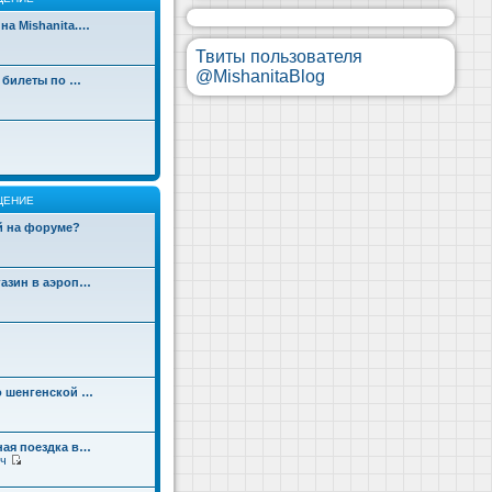
на Mishanita.…
Твиты пользователя
@MishanitaBlog
д билеты по …
ЩЕНИЕ
ой на форуме?
газин в аэроп…
о шенгенской …
ная поездка в…
ч
П
е