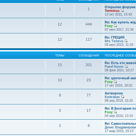
Открытие форума 
1
1
Terminus
П
13 окт 2011, 15:42
е
р
Re: Как купить ж/
12
444
е
Foxy
й
П
07 июл 2017, 21:34
т
е
и
р
Re: ГРЕЦИЯ
12
117
к
е
Mrs Tisheva
п
й
П
03 июл 2015, 11:33
о
т
е
с
и
р
л
к
е
ТЕМЫ
СООБЩЕНИЯ
ПОСЛЕДНЕЕ СООБ
е
п
й
д
о
т
Re: Есть кто жив
15
201
н
с
и
Pavel Nosov
е
л
к
П
09 фев 2021, 10:17
м
е
п
е
у
д
о
р
Re: цветочный ма
с
10
23
н
с
е
Foxy
о
е
л
й
П
17 окт 2016, 18:02
о
м
е
т
е
б
у
д
и
р
Антверпен
щ
с
9
77
н
к
е
Kontrabas
е
о
е
п
й
П
08 апр 2018, 15:25
н
о
м
о
т
е
и
б
у
с
и
р
Re: В Болгарию п
ю
щ
с
л
3
17
к
е
Foxy
е
о
е
п
й
П
04 апр 2016, 13:10
н
о
д
о
т
е
и
б
н
с
и
р
Re: Самостоятель
ю
щ
е
л
2
8
к
е
Денис Владимирови
е
м
е
п
й
17 мар 2015, 15:17
н
у
д
о
т
и
с
н