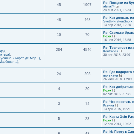
с
и
Re: Поездки из Бу
ю
о
е
л
45
1907
к
alena74
о
м
е
п
П
24 янв 2021, 15:34
б
у
д
о
е
щ
с
н
с
р
е
Re: Как доехать 
о
е
л
48
468
е
н
Svetik-FrekenSnork
о
м
е
й
и
13 апр 2018, 12:20
б
у
д
т
ю
щ
с
н
и
е
Re: Сколько брат
о
е
10
70
к
н
Foxy
о
м
п
и
П
16 ноя 2016, 16:58
б
у
о
ю
е
щ
с
с
р
е
Re: Транспорт из 
о
л
204
4546
е
н
да)
,
Kontrabas
о
е
й
и
П
нтера)
,
30 авг 2018, 23:07
б
д
т
ю
е
усанна, Льорет-де-Мар...)
,
щ
н
и
р
арбелья...)
,
е
е
к
е
н
м
п
й
и
у
о
Re: Где недорого
т
ю
24
208
с
с
morskaya
и
о
П
л
26 июн 2018, 17:09
к
о
е
е
п
б
р
д
о
Re: Как добраться
щ
4
20
е
н
с
Foxy
е
й
е
П
л
02 окт 2016, 21:33
н
т
м
е
е
и
и
у
р
д
Re: Что посетить 
ю
3
14
к
с
е
н
Ксения
п
о
й
е
П
13 дек 2015, 19:21
о
о
т
м
е
с
б
и
у
р
Re: Карта Oslo Pa
л
щ
5
23
к
с
е
Foxy
е
е
п
о
й
П
12 сен 2014, 10:02
д
н
о
о
т
е
н
и
с
б
и
р
Re: Из Порту к Са
е
ю
л
щ
9
48
к