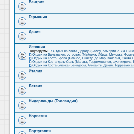
Венгрия
Германия
Дания
Испания
Подфорумы:
Отдых на Коста-Дорада (Салоу, Камбрильс, Ла-Пине
Отдых на Балеарских островах (Майорка, Ибица, Менорка, Форме
Отдых на Коста-Брава (Бланес, Пинеда-де-Мар, Калелья, Санта-С
Отдых на Коста-дель-Соль (Малага, Торремолинос, Фуэнхирола, М
Отдых на Коста-Бланка (Бенидорм, Аликанте, Дения, Торревьеха)
Италия
Латвия
Нидерланды (Голландия)
Норвегия
Португалия