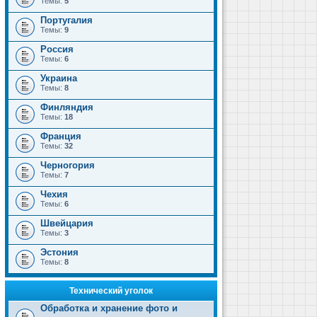
Темы:
5
Португалия
Темы:
9
Россия
Темы:
6
Украина
Темы:
8
Финляндия
Темы:
18
Франция
Темы:
32
Черногория
Темы:
7
Чехия
Темы:
6
Швейцария
Темы:
3
Эстония
Темы:
8
Технический уголок
Обработка и хранение фото и