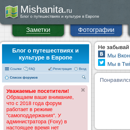
Mishanita.
ru
Блог о путешествиях и культуре в Европе
Заметки
Фотографии
Не забывай 
Блог о путешествиях и
Мы Вкон
культуре в Европе
Мы в Twi
Ссылки
FAQ
Регистрация
Вход
Список форумов
П
Понравилс
ои
Уважаемые посетители!
ск
Обращаем ваше внимание,
что с 2018 года форум
работает в режиме
"самоподдержания". У
администратора (Foxy) в
настоящее время нет