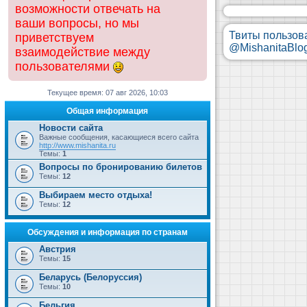
возможности отвечать на
ваши вопросы, но мы
Твиты пользов
приветствуем
@MishanitaBlo
взаимодействие между
пользователями
Текущее время: 07 авг 2026, 10:03
Общая информация
Новости сайта
Важные сообщения, касающиеся всего сайта
http://www.mishanita.ru
Темы:
1
Вопросы по бронированию билетов
Темы:
12
Выбираем место отдыха!
Темы:
12
Обсуждения и информация по странам
Австрия
Темы:
15
Беларусь (Белоруссия)
Темы:
10
Бельгия