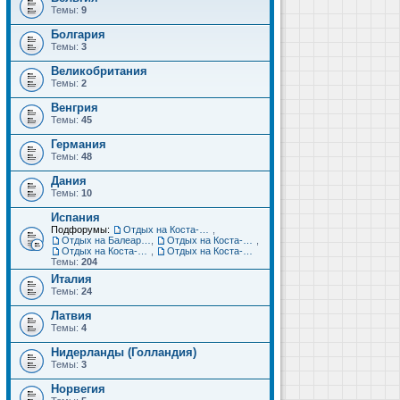
Темы:
9
Болгария
Темы:
3
Великобритания
Темы:
2
Венгрия
Темы:
45
Германия
Темы:
48
Дания
Темы:
10
Испания
Подфорумы:
Отдых на Коста-Дорада (Салоу, Камбрильс, Ла-Пинеда)
,
Отдых на Балеарских островах (Майорка, Ибица, Менорка, Форментера)
,
Отдых на Коста-Брава (Бланес, Пинеда-де-Мар, Калелья, Санта-Сусанна, Льорет-де-Мар...)
,
Отдых на Коста-дель-Соль (Малага, Торремолинос, Фуэнхирола, Марбелья...)
,
Отдых на Коста-Бланка (Бенидорм, Аликанте, Дения, Торревьеха)
Темы:
204
Италия
Темы:
24
Латвия
Темы:
4
Нидерланды (Голландия)
Темы:
3
Норвегия