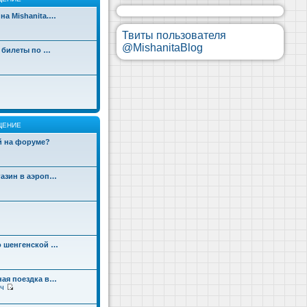
на Mishanita.…
Твиты пользователя
@MishanitaBlog
д билеты по …
ЩЕНИЕ
ой на форуме?
газин в аэроп…
о шенгенской …
ная поездка в…
ч
П
е