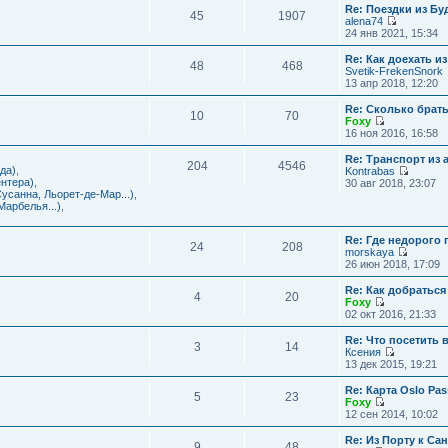
с
и
Re: Поездки из Бу
ю
о
е
л
45
1907
к
alena74
о
м
е
п
П
24 янв 2021, 15:34
б
у
д
о
е
щ
с
н
с
р
е
Re: Как доехать 
о
е
л
48
468
е
н
Svetik-FrekenSnork
о
м
е
й
и
13 апр 2018, 12:20
б
у
д
т
ю
щ
с
н
и
е
Re: Сколько брат
о
е
10
70
к
н
Foxy
о
м
п
и
П
16 ноя 2016, 16:58
б
у
о
ю
е
щ
с
с
р
е
Re: Транспорт из 
о
л
204
4546
е
н
да)
,
Kontrabas
о
е
й
и
П
нтера)
,
30 авг 2018, 23:07
б
д
т
ю
е
усанна, Льорет-де-Мар...)
,
щ
н
и
р
арбелья...)
,
е
е
к
е
н
м
п
й
и
у
о
Re: Где недорого
т
ю
24
208
с
с
morskaya
и
о
П
л
26 июн 2018, 17:09
к
о
е
е
п
б
р
д
о
Re: Как добраться
щ
4
20
е
н
с
Foxy
е
й
е
П
л
02 окт 2016, 21:33
н
т
м
е
е
и
и
у
р
д
Re: Что посетить 
ю
3
14
к
с
е
н
Ксения
п
о
й
е
П
13 дек 2015, 19:21
о
о
т
м
е
с
б
и
у
р
Re: Карта Oslo Pa
л
щ
5
23
к
с
е
Foxy
е
е
п
о
й
П
12 сен 2014, 10:02
д
н
о
о
т
е
н
и
с
б
и
р
Re: Из Порту к Са
е
ю
л
щ
9
48
к