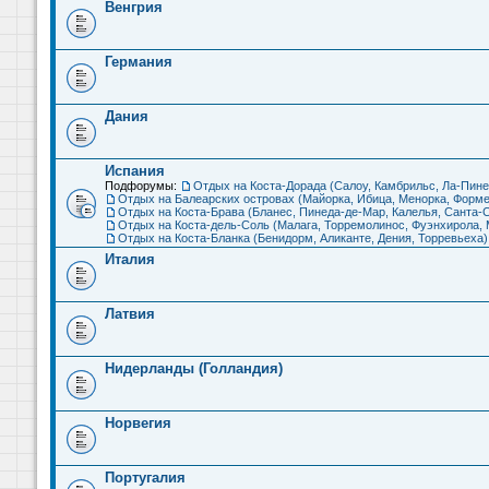
Венгрия
Германия
Дания
Испания
Подфорумы:
Отдых на Коста-Дорада (Салоу, Камбрильс, Ла-Пине
Отдых на Балеарских островах (Майорка, Ибица, Менорка, Форме
Отдых на Коста-Брава (Бланес, Пинеда-де-Мар, Калелья, Санта-С
Отдых на Коста-дель-Соль (Малага, Торремолинос, Фуэнхирола, М
Отдых на Коста-Бланка (Бенидорм, Аликанте, Дения, Торревьеха)
Италия
Латвия
Нидерланды (Голландия)
Норвегия
Португалия