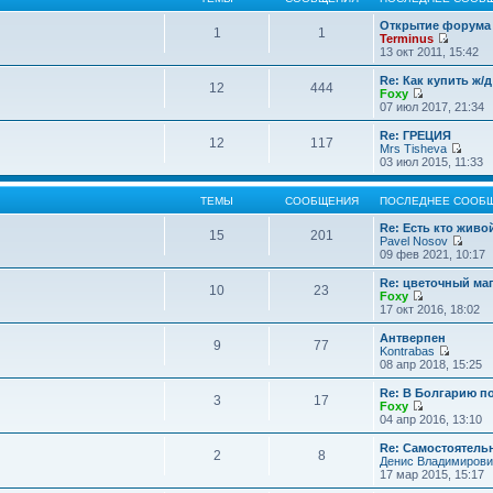
Открытие форума 
1
1
Terminus
П
13 окт 2011, 15:42
е
р
Re: Как купить ж/
12
444
е
Foxy
й
П
07 июл 2017, 21:34
т
е
и
р
Re: ГРЕЦИЯ
12
117
к
е
Mrs Tisheva
п
й
П
03 июл 2015, 11:33
о
т
е
с
и
р
л
к
е
ТЕМЫ
СООБЩЕНИЯ
ПОСЛЕДНЕЕ СООБ
е
п
й
д
о
т
Re: Есть кто жив
15
201
н
с
и
Pavel Nosov
е
л
к
П
09 фев 2021, 10:17
м
е
п
е
у
д
о
р
Re: цветочный ма
с
10
23
н
с
е
Foxy
о
е
л
й
П
17 окт 2016, 18:02
о
м
е
т
е
б
у
д
и
р
Антверпен
щ
с
9
77
н
к
е
Kontrabas
е
о
е
п
й
П
08 апр 2018, 15:25
н
о
м
о
т
е
и
б
у
с
и
р
Re: В Болгарию п
ю
щ
с
л
3
17
к
е
Foxy
е
о
е
п
й
П
04 апр 2016, 13:10
н
о
д
о
т
е
и
б
н
с
и
р
Re: Самостоятель
ю
щ
е
л
2
8
к
е
Денис Владимирови
е
м
е
п
й
17 мар 2015, 15:17
н
у
д
о
т
и
с
н