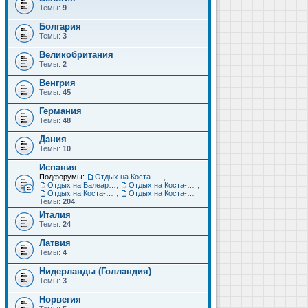
Темы:
9
Болгария
Темы:
3
Великобритания
Темы:
2
Венгрия
Темы:
45
Германия
Темы:
48
Дания
Темы:
10
Испания
Подфорумы:
Отдых на Коста-Дорада (Салоу, Камбрильс, Ла-Пинеда)
,
Отдых на Балеарских островах (Майорка, Ибица, Менорка, Форментера)
,
Отдых на Коста-Брава (Бланес, Пинеда-де-Мар, Калелья, Санта-Сусанна, Льорет-де-Мар...)
,
Отдых на Коста-дель-Соль (Малага, Торремолинос, Фуэнхирола, Марбелья...)
,
Отдых на Коста-Бланка (Бенидорм, Аликанте, Дения, Торревьеха)
Темы:
204
Италия
Темы:
24
Латвия
Темы:
4
Нидерланды (Голландия)
Темы:
3
Норвегия