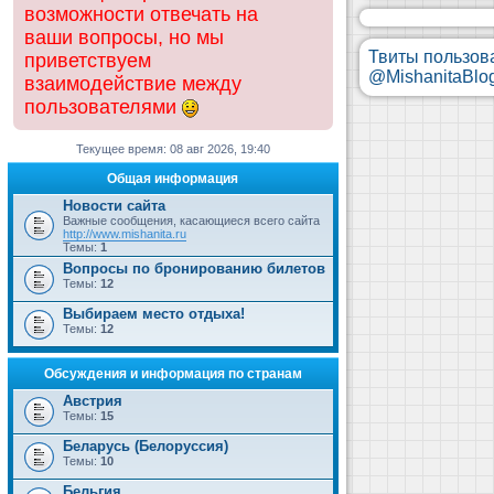
возможности отвечать на
ваши вопросы, но мы
Твиты пользов
приветствуем
@MishanitaBlo
взаимодействие между
пользователями
Текущее время: 08 авг 2026, 19:40
Общая информация
Новости сайта
Важные сообщения, касающиеся всего сайта
http://www.mishanita.ru
Темы:
1
Вопросы по бронированию билетов
Темы:
12
Выбираем место отдыха!
Темы:
12
Обсуждения и информация по странам
Австрия
Темы:
15
Беларусь (Белоруссия)
Темы:
10
Бельгия