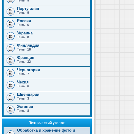
Темы:
5
Португалия
Темы:
9
Россия
Темы:
6
Украина
Темы:
8
Финляндия
Темы:
18
Франция
Темы:
32
Черногория
Темы:
7
Чехия
Темы:
6
Швейцария
Темы:
3
Эстония
Темы:
8
Технический уголок
Обработка и хранение фото и