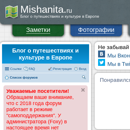
Mishanita.
ru
Блог о путешествиях и культуре в Европе
Заметки
Фотографии
Не забывай 
Блог о путешествиях и
Мы Вкон
культуре в Европе
Мы в Twi
Ссылки
FAQ
Регистрация
Вход
Список форумов
П
Понравилс
ои
Уважаемые посетители!
ск
Обращаем ваше внимание,
что с 2018 года форум
работает в режиме
"самоподдержания". У
администратора (Foxy) в
настоящее время нет