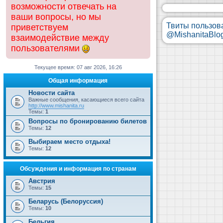
возможности отвечать на
ваши вопросы, но мы
Твиты пользов
приветствуем
@MishanitaBlo
взаимодействие между
пользователями
Текущее время: 07 авг 2026, 16:26
Общая информация
Новости сайта
Важные сообщения, касающиеся всего сайта
http://www.mishanita.ru
Темы:
1
Вопросы по бронированию билетов
Темы:
12
Выбираем место отдыха!
Темы:
12
Обсуждения и информация по странам
Австрия
Темы:
15
Беларусь (Белоруссия)
Темы:
10
Бельгия