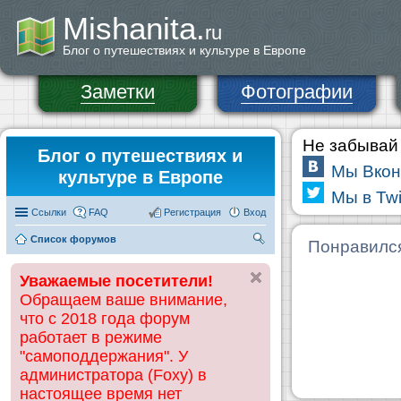
Mishanita.
ru
Блог о путешествиях и культуре в Европе
Заметки
Фотографии
Не забывай 
Блог о путешествиях и
Мы Вкон
культуре в Европе
Мы в Twi
Ссылки
FAQ
Регистрация
Вход
Список форумов
П
Понравилс
ои
Уважаемые посетители!
ск
Обращаем ваше внимание,
что с 2018 года форум
работает в режиме
"самоподдержания". У
администратора (Foxy) в
настоящее время нет