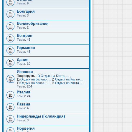
Темы:
9
Болгария
Темы:
3
Великобритания
Темы:
2
Венгрия
Темы:
45
Германия
Темы:
48
Дания
Темы:
10
Испания
Подфорумы:
Отдых на Коста-Дорада (Салоу, Камбрильс, Ла-Пинеда)
,
Отдых на Балеарских островах (Майорка, Ибица, Менорка, Форментера)
,
Отдых на Коста-Брава (Бланес, Пинеда-де-Мар, Калелья, Санта-Сусанна, Льорет-де-Мар...)
,
Отдых на Коста-дель-Соль (Малага, Торремолинос, Фуэнхирола, Марбелья...)
,
Отдых на Коста-Бланка (Бенидорм, Аликанте, Дения, Торревьеха)
Темы:
204
Италия
Темы:
24
Латвия
Темы:
4
Нидерланды (Голландия)
Темы:
3
Норвегия