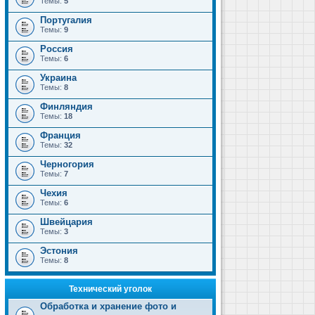
Темы:
5
Португалия
Темы:
9
Россия
Темы:
6
Украина
Темы:
8
Финляндия
Темы:
18
Франция
Темы:
32
Черногория
Темы:
7
Чехия
Темы:
6
Швейцария
Темы:
3
Эстония
Темы:
8
Технический уголок
Обработка и хранение фото и