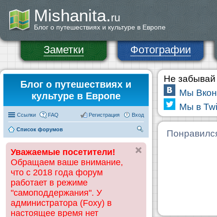
Mishanita.
ru
Блог о путешествиях и культуре в Европе
Заметки
Фотографии
Не забывай 
Блог о путешествиях и
Мы Вкон
культуре в Европе
Мы в Twi
Ссылки
FAQ
Регистрация
Вход
Список форумов
П
Понравилс
ои
Уважаемые посетители!
ск
Обращаем ваше внимание,
что с 2018 года форум
работает в режиме
"самоподдержания". У
администратора (Foxy) в
настоящее время нет