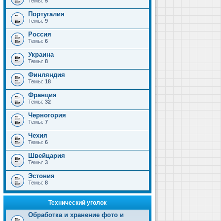
Темы:
5
Португалия
Темы:
9
Россия
Темы:
6
Украина
Темы:
8
Финляндия
Темы:
18
Франция
Темы:
32
Черногория
Темы:
7
Чехия
Темы:
6
Швейцария
Темы:
3
Эстония
Темы:
8
Технический уголок
Обработка и хранение фото и