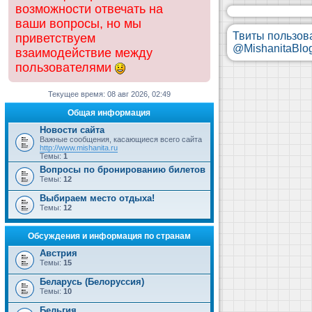
возможности отвечать на
ваши вопросы, но мы
Твиты пользов
приветствуем
@MishanitaBlo
взаимодействие между
пользователями
Текущее время: 08 авг 2026, 02:49
Общая информация
Новости сайта
Важные сообщения, касающиеся всего сайта
http://www.mishanita.ru
Темы:
1
Вопросы по бронированию билетов
Темы:
12
Выбираем место отдыха!
Темы:
12
Обсуждения и информация по странам
Австрия
Темы:
15
Беларусь (Белоруссия)
Темы:
10
Бельгия