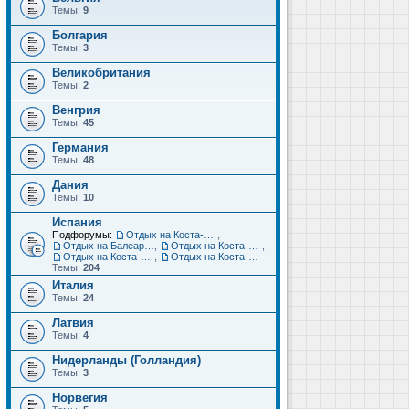
Темы:
9
Болгария
Темы:
3
Великобритания
Темы:
2
Венгрия
Темы:
45
Германия
Темы:
48
Дания
Темы:
10
Испания
Подфорумы:
Отдых на Коста-Дорада (Салоу, Камбрильс, Ла-Пинеда)
,
Отдых на Балеарских островах (Майорка, Ибица, Менорка, Форментера)
,
Отдых на Коста-Брава (Бланес, Пинеда-де-Мар, Калелья, Санта-Сусанна, Льорет-де-Мар...)
,
Отдых на Коста-дель-Соль (Малага, Торремолинос, Фуэнхирола, Марбелья...)
,
Отдых на Коста-Бланка (Бенидорм, Аликанте, Дения, Торревьеха)
Темы:
204
Италия
Темы:
24
Латвия
Темы:
4
Нидерланды (Голландия)
Темы:
3
Норвегия