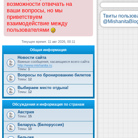
возможности отвечать на
ваши вопросы, но мы
Твиты пользов
приветствуем
@MishanitaBlo
взаимодействие между
пользователями
Текущее время: 11 авг 2026, 00:11
Общая информация
Новости сайта
Важные сообщения, касающиеся всего сайта
http://www.mishanita.ru
Темы:
1
Вопросы по бронированию билетов
Темы:
12
Выбираем место отдыха!
Темы:
12
Обсуждения и информация по странам
Австрия
Темы:
15
Беларусь (Белоруссия)
Темы:
10
Бельгия