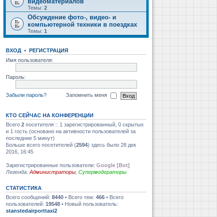
видеоматериалов
Темы:
2
Обсуждение фото-, видео- и
компьютерной техники в поездках
Темы:
1
ВХОД
•
РЕГИСТРАЦИЯ
Имя пользователя:
Пароль:
Забыли пароль?
Запомнить меня
КТО СЕЙЧАС НА КОНФЕРЕНЦИИ
Всего
2
посетителя :: 1 зарегистрированный, 0 скрытых
и 1 гость (основано на активности пользователей за
последние 5 минут)
Больше всего посетителей (
2594
) здесь было 28 дек
2016, 16:45
Зарегистрированные пользователи:
Google [Bot]
Легенда:
Администраторы
,
Супермодераторы
СТАТИСТИКА
Всего сообщений:
8440
• Всего тем:
466
• Всего
пользователей:
19548
• Новый пользователь:
stanstedairporttaxi2