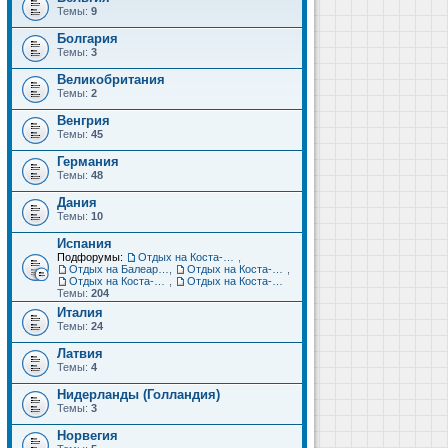
Темы:
9
Болгария
Темы:
3
Великобритания
Темы:
2
Венгрия
Темы:
45
Германия
Темы:
48
Дания
Темы:
10
Испания
Подфорумы:
Отдых на Коста-Дорада (Салоу, Камбрильс, Ла-Пинеда)
,
Отдых на Балеарских островах (Майорка, Ибица, Менорка, Форментера)
,
Отдых на Коста-Брава (Бланес, Пинеда-де-Мар, Калелья, Санта-Сусанна, Льорет-де-Мар...)
,
Отдых на Коста-дель-Соль (Малага, Торремолинос, Фуэнхирола, Марбелья...)
,
Отдых на Коста-Бланка (Бенидорм, Аликанте, Дения, Торревьеха)
Темы:
204
Италия
Темы:
24
Латвия
Темы:
4
Нидерланды (Голландия)
Темы:
3
Норвегия