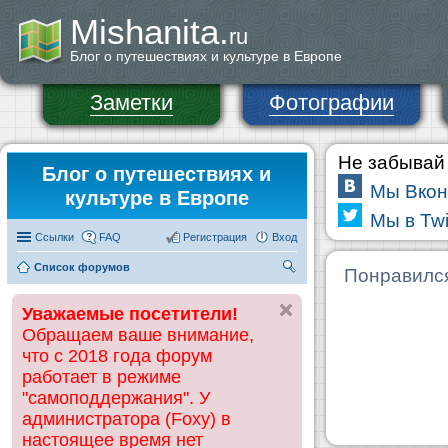
Mishanita.
ru
Блог о путешествиях и культуре в Европе
Заметки
Фотографии
Не забывай 
Блог о путешествиях и
Мы Вкон
культуре в Европе
Мы в Twi
Ссылки
FAQ
Регистрация
Вход
Список форумов
П
Понравилс
ои
Уважаемые посетители!
ск
Обращаем ваше внимание,
что с 2018 года форум
работает в режиме
"самоподдержания". У
администратора (Foxy) в
настоящее время нет