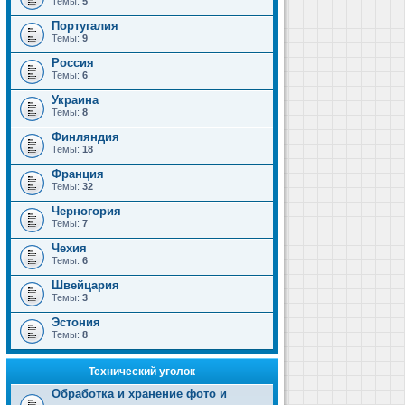
Темы:
5
Португалия
Темы:
9
Россия
Темы:
6
Украина
Темы:
8
Финляндия
Темы:
18
Франция
Темы:
32
Черногория
Темы:
7
Чехия
Темы:
6
Швейцария
Темы:
3
Эстония
Темы:
8
Технический уголок
Обработка и хранение фото и