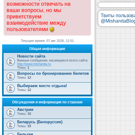
возможности отвечать на
ваши вопросы, но мы
Твиты пользов
приветствуем
@MishanitaBlo
взаимодействие между
пользователями
Текущее время: 07 авг 2026, 12:01
Общая информация
Новости сайта
Важные сообщения, касающиеся всего сайта
http://www.mishanita.ru
Темы:
1
Вопросы по бронированию билетов
Темы:
12
Выбираем место отдыха!
Темы:
12
Обсуждения и информация по странам
Австрия
Темы:
15
Беларусь (Белоруссия)
Темы:
10
Бельгия