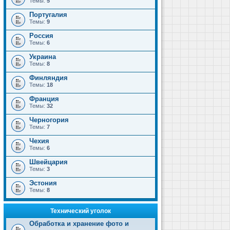
Темы:
5
Португалия
Темы:
9
Россия
Темы:
6
Украина
Темы:
8
Финляндия
Темы:
18
Франция
Темы:
32
Черногория
Темы:
7
Чехия
Темы:
6
Швейцария
Темы:
3
Эстония
Темы:
8
Технический уголок
Обработка и хранение фото и