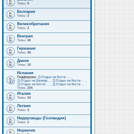
Темы:
9
Болгария
Темы:
3
Великобритания
Темы:
2
Венгрия
Темы:
45
Германия
Темы:
48
Дания
Темы:
10
Испания
Подфорумы:
Отдых на Коста-Дорада (Салоу, Камбрильс, Ла-Пинеда)
,
Отдых на Балеарских островах (Майорка, Ибица, Менорка, Форментера)
,
Отдых на Коста-Брава (Бланес, Пинеда-де-Мар, Калелья, Санта-Сусанна, Льорет-де-Мар...)
,
Отдых на Коста-дель-Соль (Малага, Торремолинос, Фуэнхирола, Марбелья...)
,
Отдых на Коста-Бланка (Бенидорм, Аликанте, Дения, Торревьеха)
Темы:
204
Италия
Темы:
24
Латвия
Темы:
4
Нидерланды (Голландия)
Темы:
3
Норвегия