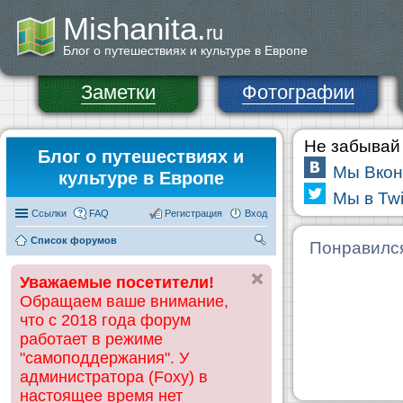
Mishanita.
ru
Блог о путешествиях и культуре в Европе
Заметки
Фотографии
Не забывай 
Блог о путешествиях и
Мы Вкон
культуре в Европе
Мы в Twi
Ссылки
FAQ
Регистрация
Вход
Список форумов
П
Понравилс
ои
Уважаемые посетители!
ск
Обращаем ваше внимание,
что с 2018 года форум
работает в режиме
"самоподдержания". У
администратора (Foxy) в
настоящее время нет