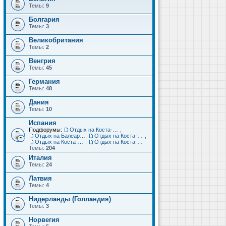
Темы:
9
Болгария
Темы:
3
Великобритания
Темы:
2
Венгрия
Темы:
45
Германия
Темы:
48
Дания
Темы:
10
Испания
Подфорумы:
Отдых на Коста-Дорада (Салоу, Камбрильс, Ла-Пинеда)
,
Отдых на Балеарских островах (Майорка, Ибица, Менорка, Форментера)
,
Отдых на Коста-Брава (Бланес, Пинеда-де-Мар, Калелья, Санта-Сусанна, Льорет-де-Мар...)
,
Отдых на Коста-дель-Соль (Малага, Торремолинос, Фуэнхирола, Марбелья...)
,
Отдых на Коста-Бланка (Бенидорм, Аликанте, Дения, Торревьеха)
Темы:
204
Италия
Темы:
24
Латвия
Темы:
4
Нидерланды (Голландия)
Темы:
3
Норвегия