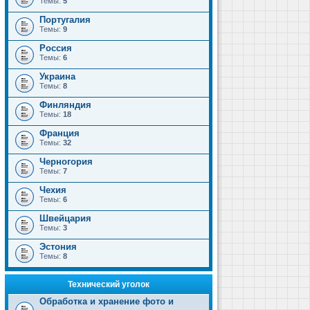
Темы:
5
Португалия
Темы:
9
Россия
Темы:
6
Украина
Темы:
8
Финляндия
Темы:
18
Франция
Темы:
32
Черногория
Темы:
7
Чехия
Темы:
6
Швейцария
Темы:
3
Эстония
Темы:
8
Технический уголок
Обработка и хранение фото и