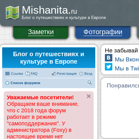
Mishanita.
ru
Блог о путешествиях и культуре в Европе
Заметки
Фотографии
Не забывай 
Блог о путешествиях и
Мы Вкон
культуре в Европе
Мы в Twi
Ссылки
FAQ
Регистрация
Вход
Список форумов
П
Понравилс
ои
Уважаемые посетители!
ск
Обращаем ваше внимание,
что с 2018 года форум
работает в режиме
"самоподдержания". У
администратора (Foxy) в
настоящее время нет