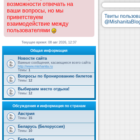
возможности отвечать на
ваши вопросы, но мы
Твиты пользов
приветствуем
@MishanitaBlo
взаимодействие между
пользователями
Текущее время: 08 авг 2026, 12:37
Общая информация
Новости сайта
Важные сообщения, касающиеся всего сайта
http://www.mishanita.ru
Темы:
1
Вопросы по бронированию билетов
Темы:
12
Выбираем место отдыха!
Темы:
12
Обсуждения и информация по странам
Австрия
Темы:
15
Беларусь (Белоруссия)
Темы:
10
Бельгия