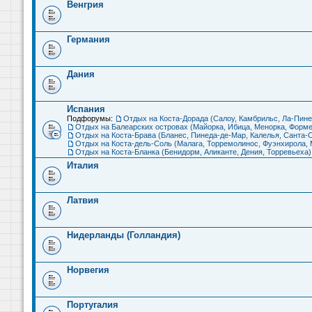
Венгрия
Германия
Дания
Испания
Подфорумы:
Отдых на Коста-Дорада (Салоу, Камбрильс, Ла-Пине
Отдых на Балеарских островах (Майорка, Ибица, Менорка, Форме
Отдых на Коста-Брава (Бланес, Пинеда-де-Мар, Калелья, Санта-С
Отдых на Коста-дель-Соль (Малага, Торремолинос, Фуэнхирола, М
Отдых на Коста-Бланка (Бенидорм, Аликанте, Дения, Торревьеха)
Италия
Латвия
Нидерланды (Голландия)
Норвегия
Португалия