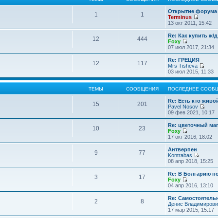
Открытие форума 
1
1
Terminus
П
13 окт 2011, 15:42
е
р
Re: Как купить ж/
12
444
е
Foxy
й
П
07 июл 2017, 21:34
т
е
и
р
Re: ГРЕЦИЯ
12
117
к
е
Mrs Tisheva
п
й
П
03 июл 2015, 11:33
о
т
е
с
и
р
л
к
е
ТЕМЫ
СООБЩЕНИЯ
ПОСЛЕДНЕЕ СООБ
е
п
й
д
о
т
Re: Есть кто жив
15
201
н
с
и
Pavel Nosov
е
л
к
П
09 фев 2021, 10:17
м
е
п
е
у
д
о
р
Re: цветочный ма
с
10
23
н
с
е
Foxy
о
е
л
й
П
17 окт 2016, 18:02
о
м
е
т
е
б
у
д
и
р
Антверпен
щ
с
9
77
н
к
е
Kontrabas
е
о
е
п
й
П
08 апр 2018, 15:25
н
о
м
о
т
е
и
б
у
с
и
р
Re: В Болгарию п
ю
щ
с
л
3
17
к
е
Foxy
е
о
е
п
й
П
04 апр 2016, 13:10
н
о
д
о
т
е
и
б
н
с
и
р
Re: Самостоятель
ю
щ
е
л
2
8
к
е
Денис Владимирови
е
м
е
п
й
17 мар 2015, 15:17
н
у
д
о
т
и
с
н