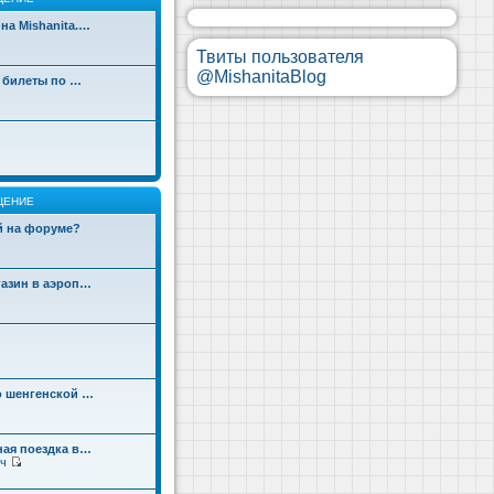
на Mishanita.…
Твиты пользователя
@MishanitaBlog
д билеты по …
ЩЕНИЕ
ой на форуме?
газин в аэроп…
о шенгенской …
ная поездка в…
ч
П
е