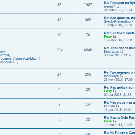
с
и
Re: Поездки из Бу
ю
о
е
л
45
1907
к
alena74
о
м
е
п
П
24 янв 2021, 15:34
б
у
д
о
е
щ
с
н
с
р
е
Re: Как доехать 
о
е
л
48
468
е
н
Svetik-FrekenSnork
о
м
е
й
и
13 апр 2018, 12:20
б
у
д
т
ю
щ
с
н
и
е
Re: Сколько брат
о
е
10
70
к
н
Foxy
о
м
п
и
П
16 ноя 2016, 16:58
б
у
о
ю
е
щ
с
с
р
е
Re: Транспорт из 
о
л
204
4546
е
н
да)
,
Kontrabas
о
е
й
и
П
нтера)
,
30 авг 2018, 23:07
б
д
т
ю
е
усанна, Льорет-де-Мар...)
,
щ
н
и
р
арбелья...)
,
е
е
к
е
н
м
п
й
и
у
о
Re: Где недорого
т
ю
24
208
с
с
morskaya
и
о
П
л
26 июн 2018, 17:09
к
о
е
е
п
б
р
д
о
Re: Как добраться
щ
4
20
е
н
с
Foxy
е
й
е
П
л
02 окт 2016, 21:33
н
т
м
е
е
и
и
у
р
д
Re: Что посетить 
ю
3
14
к
с
е
н
Ксения
п
о
й
е
П
13 дек 2015, 19:21
о
о
т
м
е
с
б
и
у
р
Re: Карта Oslo Pa
л
щ
5
23
к
с
е
Foxy
е
е
п
о
й
П
12 сен 2014, 10:02
д
н
о
о
т
е
н
и
с
б
и
р
Re: Из Порту к Са
е
ю
л
щ
9
48
к