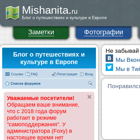
Mishanita.
ru
Блог о путешествиях и культуре в Европе
Заметки
Фотографии
Не забывай 
Блог о путешествиях и
Мы Вкон
культуре в Европе
Мы в Twi
Ссылки
FAQ
Регистрация
Вход
Список форумов
П
Понравилс
ои
Уважаемые посетители!
ск
Обращаем ваше внимание,
что с 2018 года форум
работает в режиме
"самоподдержания". У
администратора (Foxy) в
настоящее время нет