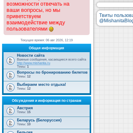
возможности отвечать на
ваши вопросы, но мы
Твиты пользов
приветствуем
@MishanitaBlo
взаимодействие между
пользователями
Текущее время: 06 авг 2026, 12:19
Общая информация
Новости сайта
Важные сообщения, касающиеся всего сайта
http://www.mishanita.ru
Темы:
1
Вопросы по бронированию билетов
Темы:
12
Выбираем место отдыха!
Темы:
12
Обсуждения и информация по странам
Австрия
Темы:
15
Беларусь (Белоруссия)
Темы:
10
Бельгия