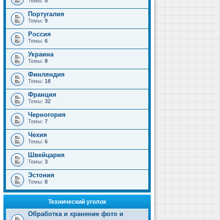
Темы:
5
Португалия
Темы:
9
Россия
Темы:
6
Украина
Темы:
8
Финляндия
Темы:
18
Франция
Темы:
32
Черногория
Темы:
7
Чехия
Темы:
6
Швейцария
Темы:
3
Эстония
Темы:
8
Технический уголок
Обработка и хранение фото и