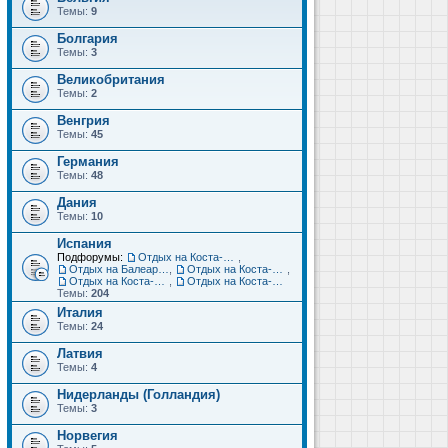
Темы:
9
Болгария
Темы:
3
Великобритания
Темы:
2
Венгрия
Темы:
45
Германия
Темы:
48
Дания
Темы:
10
Испания
Подфорумы:
Отдых на Коста-Дорада (Салоу, Камбрильс, Ла-Пинеда)
,
Отдых на Балеарских островах (Майорка, Ибица, Менорка, Форментера)
,
Отдых на Коста-Брава (Бланес, Пинеда-де-Мар, Калелья, Санта-Сусанна, Льорет-де-Мар...)
,
Отдых на Коста-дель-Соль (Малага, Торремолинос, Фуэнхирола, Марбелья...)
,
Отдых на Коста-Бланка (Бенидорм, Аликанте, Дения, Торревьеха)
Темы:
204
Италия
Темы:
24
Латвия
Темы:
4
Нидерланды (Голландия)
Темы:
3
Норвегия