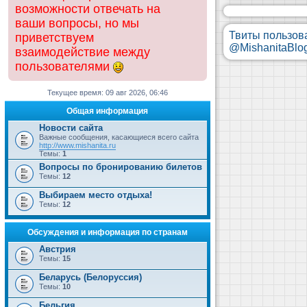
возможности отвечать на
ваши вопросы, но мы
Твиты пользов
приветствуем
@MishanitaBlo
взаимодействие между
пользователями
Текущее время: 09 авг 2026, 06:46
Общая информация
Новости сайта
Важные сообщения, касающиеся всего сайта
http://www.mishanita.ru
Темы:
1
Вопросы по бронированию билетов
Темы:
12
Выбираем место отдыха!
Темы:
12
Обсуждения и информация по странам
Австрия
Темы:
15
Беларусь (Белоруссия)
Темы:
10
Бельгия