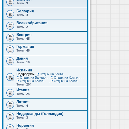
Темы:
9
Болгария
Темы:
3
Великобритания
Темы:
2
Венгрия
Темы:
45
Германия
Темы:
48
Дания
Темы:
10
Испания
Подфорумы:
Отдых на Коста-Дорада (Салоу, Камбрильс, Ла-Пинеда)
,
Отдых на Балеарских островах (Майорка, Ибица, Менорка, Форментера)
,
Отдых на Коста-Брава (Бланес, Пинеда-де-Мар, Калелья, Санта-Сусанна, Льорет-де-Мар...)
,
Отдых на Коста-дель-Соль (Малага, Торремолинос, Фуэнхирола, Марбелья...)
,
Отдых на Коста-Бланка (Бенидорм, Аликанте, Дения, Торревьеха)
Темы:
204
Италия
Темы:
24
Латвия
Темы:
4
Нидерланды (Голландия)
Темы:
3
Норвегия