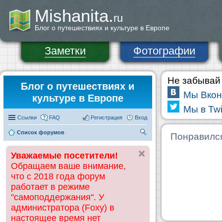
Mishanita.
ru
Блог о путешествиях и культуре в Европе
Заметки
Фотографии
Не забывай 
Блог о путешествиях и
Мы Вкон
культуре в Европе
Мы в Twi
Ссылки
FAQ
Регистрация
Вход
Список форумов
П
Понравилс
ои
Уважаемые посетители!
ск
Обращаем ваше внимание,
что с 2018 года форум
работает в режиме
"самоподдержания". У
администратора (Foxy) в
настоящее время нет