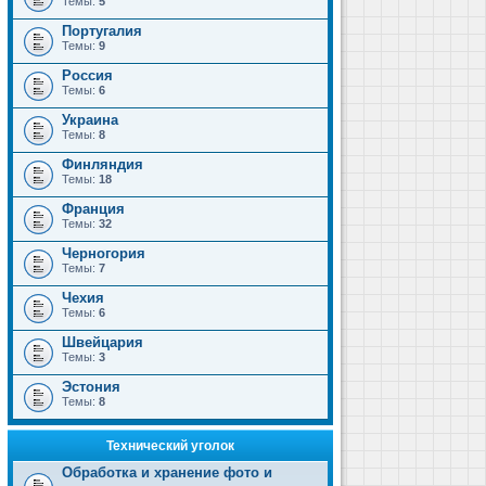
Темы:
5
Португалия
Темы:
9
Россия
Темы:
6
Украина
Темы:
8
Финляндия
Темы:
18
Франция
Темы:
32
Черногория
Темы:
7
Чехия
Темы:
6
Швейцария
Темы:
3
Эстония
Темы:
8
Технический уголок
Обработка и хранение фото и