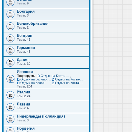
Темы:
9
Болгария
Темы:
3
Великобритания
Темы:
2
Венгрия
Темы:
45
Германия
Темы:
48
Дания
Темы:
10
Испания
Подфорумы:
Отдых на Коста-Дорада (Салоу, Камбрильс, Ла-Пинеда)
,
Отдых на Балеарских островах (Майорка, Ибица, Менорка, Форментера)
,
Отдых на Коста-Брава (Бланес, Пинеда-де-Мар, Калелья, Санта-Сусанна, Льорет-де-Мар...)
,
Отдых на Коста-дель-Соль (Малага, Торремолинос, Фуэнхирола, Марбелья...)
,
Отдых на Коста-Бланка (Бенидорм, Аликанте, Дения, Торревьеха)
Темы:
204
Италия
Темы:
24
Латвия
Темы:
4
Нидерланды (Голландия)
Темы:
3
Норвегия