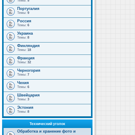
Темы:
5
Португалия
Темы:
9
Россия
Темы:
6
Украина
Темы:
8
Финляндия
Темы:
18
Франция
Темы:
32
Черногория
Темы:
7
Чехия
Темы:
6
Швейцария
Темы:
3
Эстония
Темы:
8
Технический уголок
Обработка и хранение фото и