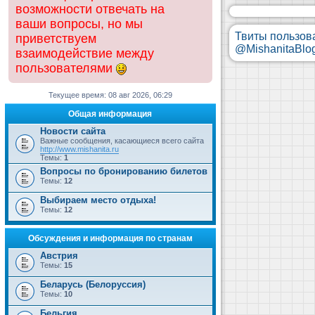
возможности отвечать на
ваши вопросы, но мы
Твиты пользов
приветствуем
@MishanitaBlo
взаимодействие между
пользователями
Текущее время: 08 авг 2026, 06:29
Общая информация
Новости сайта
Важные сообщения, касающиеся всего сайта
http://www.mishanita.ru
Темы:
1
Вопросы по бронированию билетов
Темы:
12
Выбираем место отдыха!
Темы:
12
Обсуждения и информация по странам
Австрия
Темы:
15
Беларусь (Белоруссия)
Темы:
10
Бельгия