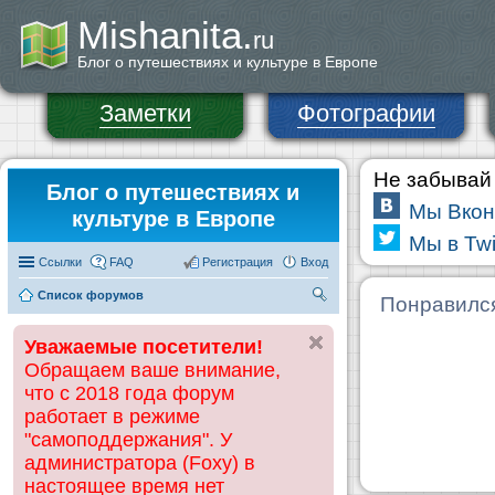
Mishanita.
ru
Блог о путешествиях и культуре в Европе
Заметки
Фотографии
Не забывай 
Блог о путешествиях и
Мы Вкон
культуре в Европе
Мы в Twi
Ссылки
FAQ
Регистрация
Вход
Список форумов
П
Понравилс
ои
Уважаемые посетители!
ск
Обращаем ваше внимание,
что с 2018 года форум
работает в режиме
"самоподдержания". У
администратора (Foxy) в
настоящее время нет