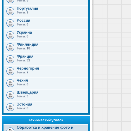
Темы:
5
Португалия
Темы:
9
Россия
Темы:
6
Украина
Темы:
8
Финляндия
Темы:
18
Франция
Темы:
32
Черногория
Темы:
7
Чехия
Темы:
6
Швейцария
Темы:
3
Эстония
Темы:
8
Технический уголок
Обработка и хранение фото и