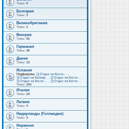
Темы:
9
Болгария
Темы:
3
Великобритания
Темы:
2
Венгрия
Темы:
45
Германия
Темы:
48
Дания
Темы:
10
Испания
Подфорумы:
Отдых на Коста-Дорада (Салоу, Камбрильс, Ла-Пинеда)
,
Отдых на Балеарских островах (Майорка, Ибица, Менорка, Форментера)
,
Отдых на Коста-Брава (Бланес, Пинеда-де-Мар, Калелья, Санта-Сусанна, Льорет-де-Мар...)
,
Отдых на Коста-дель-Соль (Малага, Торремолинос, Фуэнхирола, Марбелья...)
,
Отдых на Коста-Бланка (Бенидорм, Аликанте, Дения, Торревьеха)
Темы:
204
Италия
Темы:
24
Латвия
Темы:
4
Нидерланды (Голландия)
Темы:
3
Норвегия