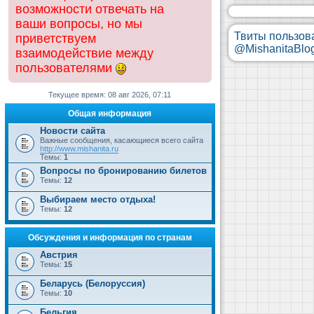
возможности отвечать на
ваши вопросы, но мы
Твиты пользов
приветствуем
@MishanitaBlo
взаимодействие между
пользователями
Текущее время: 08 авг 2026, 07:11
Общая информация
Новости сайта
Важные сообщения, касающиеся всего сайта
http://www.mishanita.ru
Темы:
1
Вопросы по бронированию билетов
Темы:
12
Выбираем место отдыха!
Темы:
12
Обсуждения и информация по странам
Австрия
Темы:
15
Беларусь (Белоруссия)
Темы:
10
Бельгия