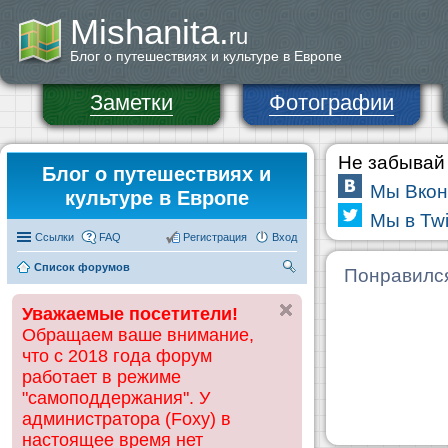
Mishanita.
ru
Блог о путешествиях и культуре в Европе
Заметки
Фотографии
Не забывай 
Блог о путешествиях и
Мы Вкон
культуре в Европе
Мы в Twi
Ссылки
FAQ
Регистрация
Вход
Список форумов
П
Понравилс
ои
Уважаемые посетители!
ск
Обращаем ваше внимание,
что с 2018 года форум
работает в режиме
"самоподдержания". У
администратора (Foxy) в
настоящее время нет