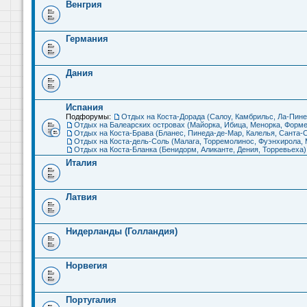
Венгрия
Германия
Дания
Испания
Подфорумы:
Отдых на Коста-Дорада (Салоу, Камбрильс, Ла-Пине
Отдых на Балеарских островах (Майорка, Ибица, Менорка, Форме
Отдых на Коста-Брава (Бланес, Пинеда-де-Мар, Калелья, Санта-С
Отдых на Коста-дель-Соль (Малага, Торремолинос, Фуэнхирола, М
Отдых на Коста-Бланка (Бенидорм, Аликанте, Дения, Торревьеха)
Италия
Латвия
Нидерланды (Голландия)
Норвегия
Португалия