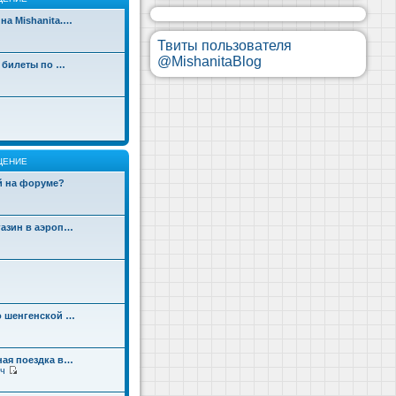
на Mishanita.…
Твиты пользователя
@MishanitaBlog
д билеты по …
ЩЕНИЕ
ой на форуме?
газин в аэроп…
о шенгенской …
ная поездка в…
ч
П
е