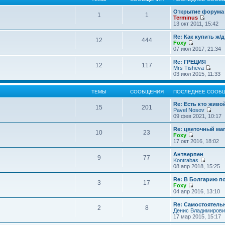
Открытие форума 
1
1
Terminus
П
13 окт 2011, 15:42
е
р
Re: Как купить ж/
12
444
е
Foxy
й
П
07 июл 2017, 21:34
т
е
и
р
Re: ГРЕЦИЯ
12
117
к
е
Mrs Tisheva
п
й
П
03 июл 2015, 11:33
о
т
е
с
и
р
л
к
е
ТЕМЫ
СООБЩЕНИЯ
ПОСЛЕДНЕЕ СООБ
е
п
й
д
о
т
Re: Есть кто жив
15
201
н
с
и
Pavel Nosov
е
л
к
П
09 фев 2021, 10:17
м
е
п
е
у
д
о
р
Re: цветочный ма
с
10
23
н
с
е
Foxy
о
е
л
й
П
17 окт 2016, 18:02
о
м
е
т
е
б
у
д
и
р
Антверпен
щ
с
9
77
н
к
е
Kontrabas
е
о
е
п
й
П
08 апр 2018, 15:25
н
о
м
о
т
е
и
б
у
с
и
р
Re: В Болгарию п
ю
щ
с
л
3
17
к
е
Foxy
е
о
е
п
й
П
04 апр 2016, 13:10
н
о
д
о
т
е
и
б
н
с
и
р
Re: Самостоятель
ю
щ
е
л
2
8
к
е
Денис Владимирови
е
м
е
п
й
17 мар 2015, 15:17
н
у
д
о
т
и
с
н