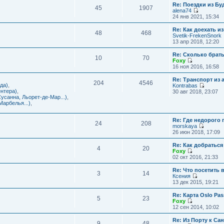
с
и
Re: Поездки из Бу
ю
о
е
л
45
1907
к
alena74
о
м
е
п
П
24 янв 2021, 15:34
б
у
д
о
е
щ
с
н
с
р
е
Re: Как доехать 
о
е
л
48
468
е
н
Svetik-FrekenSnork
о
м
е
й
и
13 апр 2018, 12:20
б
у
д
т
ю
щ
с
н
и
е
Re: Сколько брат
о
е
10
70
к
н
Foxy
о
м
п
и
П
16 ноя 2016, 16:58
б
у
о
ю
е
щ
с
с
р
е
Re: Транспорт из 
о
л
204
4546
е
н
да)
,
Kontrabas
о
е
й
и
П
нтера)
,
30 авг 2018, 23:07
б
д
т
ю
е
усанна, Льорет-де-Мар...)
,
щ
н
и
р
арбелья...)
,
е
е
к
е
н
м
п
й
и
у
о
Re: Где недорого
т
ю
24
208
с
с
morskaya
и
о
П
л
26 июн 2018, 17:09
к
о
е
е
п
б
р
д
о
Re: Как добраться
щ
4
20
е
н
с
Foxy
е
й
е
П
л
02 окт 2016, 21:33
н
т
м
е
е
и
и
у
р
д
Re: Что посетить 
ю
3
14
к
с
е
н
Ксения
п
о
й
е
П
13 дек 2015, 19:21
о
о
т
м
е
с
б
и
у
р
Re: Карта Oslo Pa
л
щ
5
23
к
с
е
Foxy
е
е
п
о
й
П
12 сен 2014, 10:02
д
н
о
о
т
е
н
и
с
б
и
р
Re: Из Порту к Са
е
ю
л
щ
9
48
к