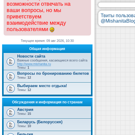
возможности отвечать на
ваши вопросы, но мы
Твиты пользов
приветствуем
@MishanitaBlo
взаимодействие между
пользователями
Текущее время: 09 авг 2026, 10:30
Общая информация
Новости сайта
Важные сообщения, касающиеся всего сайта
http://www.mishanita.ru
Темы:
1
Вопросы по бронированию билетов
Темы:
12
Выбираем место отдыха!
Темы:
12
Обсуждения и информация по странам
Австрия
Темы:
15
Беларусь (Белоруссия)
Темы:
10
Бельгия