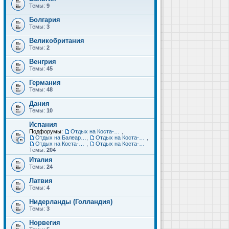
Темы:
9
Болгария
Темы:
3
Великобритания
Темы:
2
Венгрия
Темы:
45
Германия
Темы:
48
Дания
Темы:
10
Испания
Подфорумы:
Отдых на Коста-Дорада (Салоу, Камбрильс, Ла-Пинеда)
,
Отдых на Балеарских островах (Майорка, Ибица, Менорка, Форментера)
,
Отдых на Коста-Брава (Бланес, Пинеда-де-Мар, Калелья, Санта-Сусанна, Льорет-де-Мар...)
,
Отдых на Коста-дель-Соль (Малага, Торремолинос, Фуэнхирола, Марбелья...)
,
Отдых на Коста-Бланка (Бенидорм, Аликанте, Дения, Торревьеха)
Темы:
204
Италия
Темы:
24
Латвия
Темы:
4
Нидерланды (Голландия)
Темы:
3
Норвегия