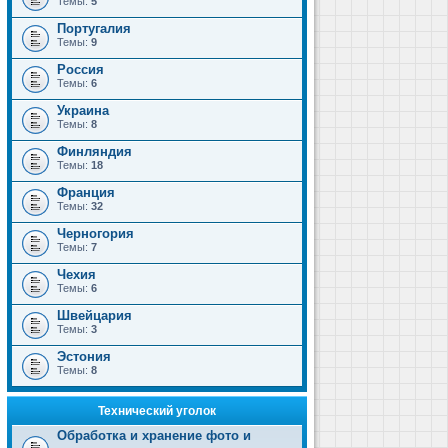
Темы:
5
Португалия
Темы:
9
Россия
Темы:
6
Украина
Темы:
8
Финляндия
Темы:
18
Франция
Темы:
32
Черногория
Темы:
7
Чехия
Темы:
6
Швейцария
Темы:
3
Эстония
Темы:
8
Технический уголок
Обработка и хранение фото и