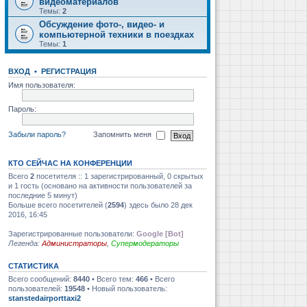
видеоматериалов
Темы:
2
Обсуждение фото-, видео- и
компьютерной техники в поездках
Темы:
1
ВХОД
•
РЕГИСТРАЦИЯ
Имя пользователя:
Пароль:
Забыли пароль?
Запомнить меня
КТО СЕЙЧАС НА КОНФЕРЕНЦИИ
Всего
2
посетителя :: 1 зарегистрированный, 0 скрытых
и 1 гость (основано на активности пользователей за
последние 5 минут)
Больше всего посетителей (
2594
) здесь было 28 дек
2016, 16:45
Зарегистрированные пользователи:
Google [Bot]
Легенда:
Администраторы
,
Супермодераторы
СТАТИСТИКА
Всего сообщений:
8440
• Всего тем:
466
• Всего
пользователей:
19548
• Новый пользователь:
stanstedairporttaxi2