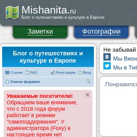
Mishanita.
ru
Блог о путешествиях и культуре в Европе
Заметки
Фотографии
Не забывай 
Блог о путешествиях и
Мы Вкон
культуре в Европе
Мы в Twi
Ссылки
FAQ
Регистрация
Вход
Список форумов
П
Понравилс
ои
Уважаемые посетители!
ск
Обращаем ваше внимание,
что с 2018 года форум
работает в режиме
"самоподдержания". У
администратора (Foxy) в
настоящее время нет