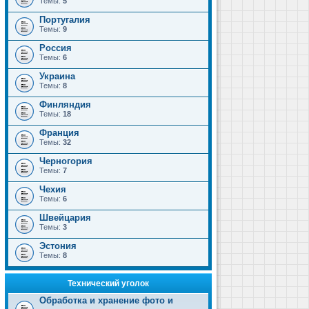
Темы:
5
Португалия
Темы:
9
Россия
Темы:
6
Украина
Темы:
8
Финляндия
Темы:
18
Франция
Темы:
32
Черногория
Темы:
7
Чехия
Темы:
6
Швейцария
Темы:
3
Эстония
Темы:
8
Технический уголок
Обработка и хранение фото и