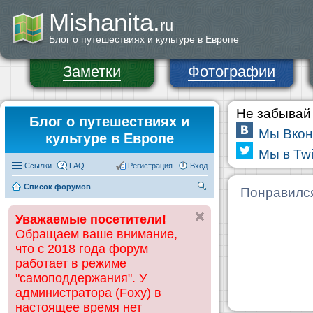
Mishanita.
ru
Блог о путешествиях и культуре в Европе
Заметки
Фотографии
Не забывай 
Блог о путешествиях и
Мы Вкон
культуре в Европе
Мы в Twi
Ссылки
FAQ
Регистрация
Вход
Список форумов
П
Понравилс
ои
Уважаемые посетители!
ск
Обращаем ваше внимание,
что с 2018 года форум
работает в режиме
"самоподдержания". У
администратора (Foxy) в
настоящее время нет