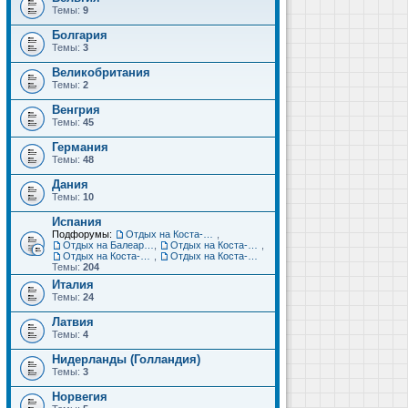
Темы:
9
Болгария
Темы:
3
Великобритания
Темы:
2
Венгрия
Темы:
45
Германия
Темы:
48
Дания
Темы:
10
Испания
Подфорумы:
Отдых на Коста-Дорада (Салоу, Камбрильс, Ла-Пинеда)
,
Отдых на Балеарских островах (Майорка, Ибица, Менорка, Форментера)
,
Отдых на Коста-Брава (Бланес, Пинеда-де-Мар, Калелья, Санта-Сусанна, Льорет-де-Мар...)
,
Отдых на Коста-дель-Соль (Малага, Торремолинос, Фуэнхирола, Марбелья...)
,
Отдых на Коста-Бланка (Бенидорм, Аликанте, Дения, Торревьеха)
Темы:
204
Италия
Темы:
24
Латвия
Темы:
4
Нидерланды (Голландия)
Темы:
3
Норвегия