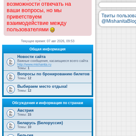
возможности отвечать на
ваши вопросы, но мы
Твиты пользов
приветствуем
@MishanitaBlo
взаимодействие между
пользователями
Текущее время: 07 авг 2026, 09:53
Общая информация
Новости сайта
Важные сообщения, касающиеся всего сайта
http://www.mishanita.ru
Темы:
1
Вопросы по бронированию билетов
Темы:
12
Выбираем место отдыха!
Темы:
12
Обсуждения и информация по странам
Австрия
Темы:
15
Беларусь (Белоруссия)
Темы:
10
Бельгия