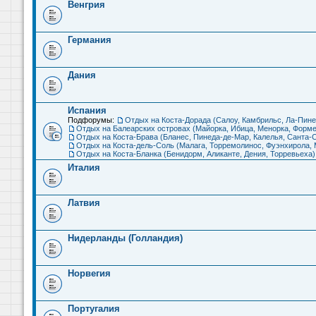
Венгрия
Германия
Дания
Испания
Подфорумы:
Отдых на Коста-Дорада (Салоу, Камбрильс, Ла-Пине
Отдых на Балеарских островах (Майорка, Ибица, Менорка, Форме
Отдых на Коста-Брава (Бланес, Пинеда-де-Мар, Калелья, Санта-С
Отдых на Коста-дель-Соль (Малага, Торремолинос, Фуэнхирола, М
Отдых на Коста-Бланка (Бенидорм, Аликанте, Дения, Торревьеха)
Италия
Латвия
Нидерланды (Голландия)
Норвегия
Португалия