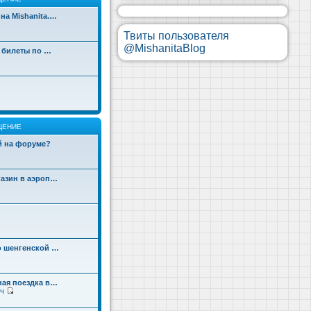
на Mishanita.…
Твиты пользователя
@MishanitaBlog
д билеты по …
ЩЕНИЕ
ой на форуме?
газин в аэроп…
о шенгенской …
ная поездка в…
ч
П
е