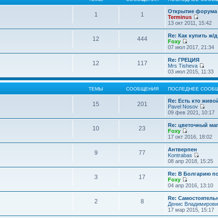
Открытие форума 
1
1
Terminus
П
13 окт 2011, 15:42
е
р
Re: Как купить ж/
12
444
е
Foxy
й
П
07 июл 2017, 21:34
т
е
и
р
Re: ГРЕЦИЯ
12
117
к
е
Mrs Tisheva
п
й
П
03 июл 2015, 11:33
о
т
е
с
и
р
л
к
е
ТЕМЫ
СООБЩЕНИЯ
ПОСЛЕДНЕЕ СООБ
е
п
й
д
о
т
Re: Есть кто жив
15
201
н
с
и
Pavel Nosov
е
л
к
П
09 фев 2021, 10:17
м
е
п
е
у
д
о
р
Re: цветочный ма
с
10
23
н
с
е
Foxy
о
е
л
й
П
17 окт 2016, 18:02
о
м
е
т
е
б
у
д
и
р
Антверпен
щ
с
9
77
н
к
е
Kontrabas
е
о
е
п
й
П
08 апр 2018, 15:25
н
о
м
о
т
е
и
б
у
с
и
р
Re: В Болгарию п
ю
щ
с
л
3
17
к
е
Foxy
е
о
е
п
й
П
04 апр 2016, 13:10
н
о
д
о
т
е
и
б
н
с
и
р
Re: Самостоятель
ю
щ
е
л
2
8
к
е
Денис Владимирови
е
м
е
п
й
17 мар 2015, 15:17
н
у
д
о
т
и
с
н