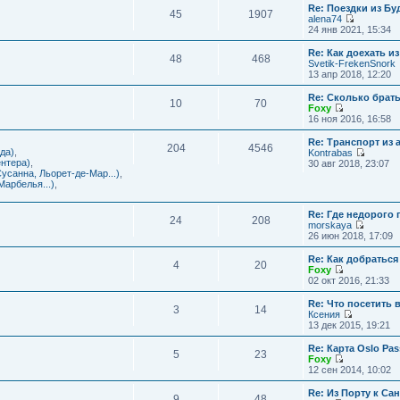
с
и
Re: Поездки из Бу
ю
о
е
л
45
1907
к
alena74
о
м
е
п
П
24 янв 2021, 15:34
б
у
д
о
е
щ
с
н
с
р
е
Re: Как доехать 
о
е
л
48
468
е
н
Svetik-FrekenSnork
о
м
е
й
и
13 апр 2018, 12:20
б
у
д
т
ю
щ
с
н
и
е
Re: Сколько брат
о
е
10
70
к
н
Foxy
о
м
п
и
П
16 ноя 2016, 16:58
б
у
о
ю
е
щ
с
с
р
е
Re: Транспорт из 
о
л
204
4546
е
н
да)
,
Kontrabas
о
е
й
и
П
нтера)
,
30 авг 2018, 23:07
б
д
т
ю
е
усанна, Льорет-де-Мар...)
,
щ
н
и
р
арбелья...)
,
е
е
к
е
н
м
п
й
и
у
о
Re: Где недорого
т
ю
24
208
с
с
morskaya
и
о
П
л
26 июн 2018, 17:09
к
о
е
е
п
б
р
д
о
Re: Как добраться
щ
4
20
е
н
с
Foxy
е
й
е
П
л
02 окт 2016, 21:33
н
т
м
е
е
и
и
у
р
д
Re: Что посетить 
ю
3
14
к
с
е
н
Ксения
п
о
й
е
П
13 дек 2015, 19:21
о
о
т
м
е
с
б
и
у
р
Re: Карта Oslo Pa
л
щ
5
23
к
с
е
Foxy
е
е
п
о
й
П
12 сен 2014, 10:02
д
н
о
о
т
е
н
и
с
б
и
р
Re: Из Порту к Са
е
ю
л
щ
9
48
к