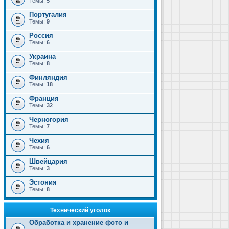
Темы:
5
Португалия
Темы:
9
Россия
Темы:
6
Украина
Темы:
8
Финляндия
Темы:
18
Франция
Темы:
32
Черногория
Темы:
7
Чехия
Темы:
6
Швейцария
Темы:
3
Эстония
Темы:
8
Технический уголок
Обработка и хранение фото и