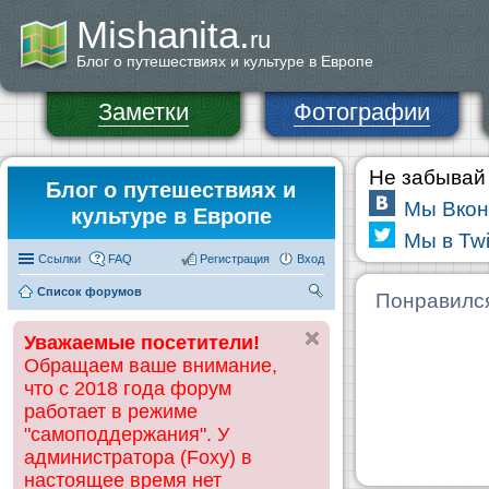
Mishanita.
ru
Блог о путешествиях и культуре в Европе
Заметки
Фотографии
Не забывай 
Блог о путешествиях и
Мы Вкон
культуре в Европе
Мы в Twi
Ссылки
FAQ
Регистрация
Вход
Список форумов
П
Понравилс
ои
Уважаемые посетители!
ск
Обращаем ваше внимание,
что с 2018 года форум
работает в режиме
"самоподдержания". У
администратора (Foxy) в
настоящее время нет