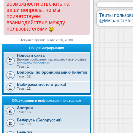
возможности отвечать на
ваши вопросы, но мы
Твиты пользов
приветствуем
@MishanitaBlo
взаимодействие между
пользователями
Текущее время: 07 авг 2026, 20:00
Общая информация
Новости сайта
Важные сообщения, касающиеся всего сайта
http://www.mishanita.ru
Темы:
1
Вопросы по бронированию билетов
Темы:
12
Выбираем место отдыха!
Темы:
12
Обсуждения и информация по странам
Австрия
Темы:
15
Беларусь (Белоруссия)
Темы:
10
Бельгия