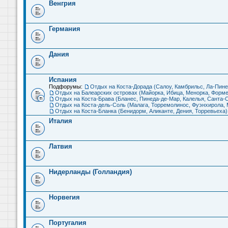
Венгрия
Германия
Дания
Испания
Подфорумы:
Отдых на Коста-Дорада (Салоу, Камбрильс, Ла-Пине
Отдых на Балеарских островах (Майорка, Ибица, Менорка, Форме
Отдых на Коста-Брава (Бланес, Пинеда-де-Мар, Калелья, Санта-С
Отдых на Коста-дель-Соль (Малага, Торремолинос, Фуэнхирола, М
Отдых на Коста-Бланка (Бенидорм, Аликанте, Дения, Торревьеха)
Италия
Латвия
Нидерланды (Голландия)
Норвегия
Португалия