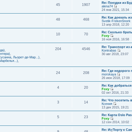
с
и
Re: Поездки из Бу
ю
о
е
л
45
1907
к
alena74
о
м
е
п
П
24 янв 2021, 15:34
б
у
д
о
е
щ
с
н
с
р
е
Re: Как доехать 
о
е
л
48
468
е
н
Svetik-FrekenSnork
о
м
е
й
и
13 апр 2018, 12:20
б
у
д
т
ю
щ
с
н
и
е
Re: Сколько брат
о
е
10
70
к
н
Foxy
о
м
п
и
П
16 ноя 2016, 16:58
б
у
о
ю
е
щ
с
с
р
е
Re: Транспорт из 
о
л
204
4546
е
н
да)
,
Kontrabas
о
е
й
и
П
нтера)
,
30 авг 2018, 23:07
б
д
т
ю
е
усанна, Льорет-де-Мар...)
,
щ
н
и
р
арбелья...)
,
е
е
к
е
н
м
п
й
и
у
о
Re: Где недорого
т
ю
24
208
с
с
morskaya
и
о
П
л
26 июн 2018, 17:09
к
о
е
е
п
б
р
д
о
Re: Как добраться
щ
4
20
е
н
с
Foxy
е
й
е
П
л
02 окт 2016, 21:33
н
т
м
е
е
и
и
у
р
д
Re: Что посетить 
ю
3
14
к
с
е
н
Ксения
п
о
й
е
П
13 дек 2015, 19:21
о
о
т
м
е
с
б
и
у
р
Re: Карта Oslo Pa
л
щ
5
23
к
с
е
Foxy
е
е
п
о
й
П
12 сен 2014, 10:02
д
н
о
о
т
е
н
и
с
б
и
р
Re: Из Порту к Са
е
ю
л
щ
9
48
к