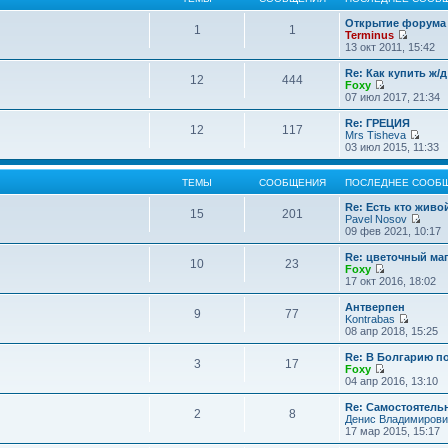
Открытие форума 
1
1
Terminus
П
13 окт 2011, 15:42
е
р
Re: Как купить ж/
12
444
е
Foxy
й
П
07 июл 2017, 21:34
т
е
и
р
Re: ГРЕЦИЯ
12
117
к
е
Mrs Tisheva
п
й
П
03 июл 2015, 11:33
о
т
е
с
и
р
л
к
е
ТЕМЫ
СООБЩЕНИЯ
ПОСЛЕДНЕЕ СООБ
е
п
й
д
о
т
Re: Есть кто жив
15
201
н
с
и
Pavel Nosov
е
л
к
П
09 фев 2021, 10:17
м
е
п
е
у
д
о
р
Re: цветочный ма
с
10
23
н
с
е
Foxy
о
е
л
й
П
17 окт 2016, 18:02
о
м
е
т
е
б
у
д
и
р
Антверпен
щ
с
9
77
н
к
е
Kontrabas
е
о
е
п
й
П
08 апр 2018, 15:25
н
о
м
о
т
е
и
б
у
с
и
р
Re: В Болгарию п
ю
щ
с
л
3
17
к
е
Foxy
е
о
е
п
й
П
04 апр 2016, 13:10
н
о
д
о
т
е
и
б
н
с
и
р
Re: Самостоятель
ю
щ
е
л
2
8
к
е
Денис Владимирови
е
м
е
п
й
17 мар 2015, 15:17
н
у
д
о
т
и
с
н