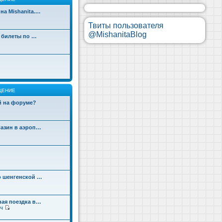
на Mishanita.…
Твиты пользователя
@MishanitaBlog
д билеты по …
ЩЕНИЕ
ой на форуме?
газин в аэроп…
о шенгенской …
ная поездка в…
ч
П
е