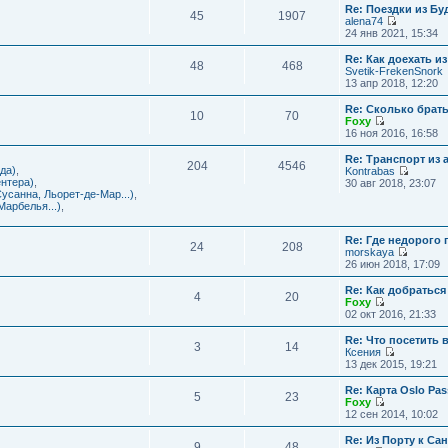
с
и
Re: Поездки из Бу
ю
о
е
л
45
1907
к
alena74
о
м
е
п
П
24 янв 2021, 15:34
б
у
д
о
е
щ
с
н
с
р
е
Re: Как доехать 
о
е
л
48
468
е
н
Svetik-FrekenSnork
о
м
е
й
и
13 апр 2018, 12:20
б
у
д
т
ю
щ
с
н
и
е
Re: Сколько брат
о
е
10
70
к
н
Foxy
о
м
п
и
П
16 ноя 2016, 16:58
б
у
о
ю
е
щ
с
с
р
е
Re: Транспорт из 
о
л
204
4546
е
н
да)
,
Kontrabas
о
е
й
и
П
нтера)
,
30 авг 2018, 23:07
б
д
т
ю
е
усанна, Льорет-де-Мар...)
,
щ
н
и
р
арбелья...)
,
е
е
к
е
н
м
п
й
и
у
о
Re: Где недорого
т
ю
24
208
с
с
morskaya
и
о
П
л
26 июн 2018, 17:09
к
о
е
е
п
б
р
д
о
Re: Как добраться
щ
4
20
е
н
с
Foxy
е
й
е
П
л
02 окт 2016, 21:33
н
т
м
е
е
и
и
у
р
д
Re: Что посетить 
ю
3
14
к
с
е
н
Ксения
п
о
й
е
П
13 дек 2015, 19:21
о
о
т
м
е
с
б
и
у
р
Re: Карта Oslo Pa
л
щ
5
23
к
с
е
Foxy
е
е
п
о
й
П
12 сен 2014, 10:02
д
н
о
о
т
е
н
и
с
б
и
р
Re: Из Порту к Са
е
ю
л
щ
9
48
к