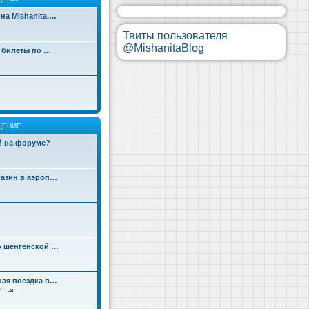
на Mishanita.…
Твиты пользователя
@MishanitaBlog
д билеты по …
ЩЕНИЕ
ой на форуме?
газин в аэроп…
о шенгенской …
ная поездка в…
ч
П
е