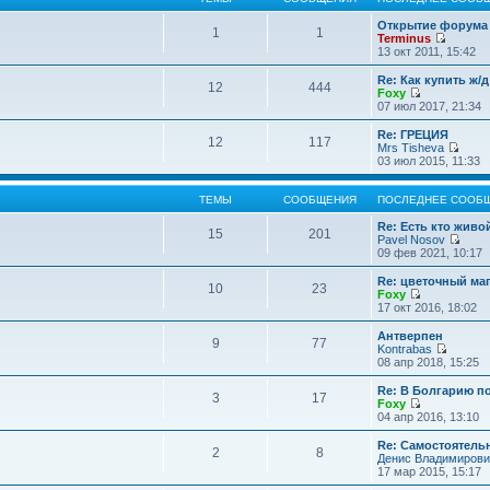
Открытие форума 
1
1
Terminus
П
13 окт 2011, 15:42
е
р
Re: Как купить ж/
12
444
е
Foxy
й
П
07 июл 2017, 21:34
т
е
и
р
Re: ГРЕЦИЯ
12
117
к
е
Mrs Tisheva
п
й
П
03 июл 2015, 11:33
о
т
е
с
и
р
л
к
е
ТЕМЫ
СООБЩЕНИЯ
ПОСЛЕДНЕЕ СООБ
е
п
й
д
о
т
Re: Есть кто жив
15
201
н
с
и
Pavel Nosov
е
л
к
П
09 фев 2021, 10:17
м
е
п
е
у
д
о
р
Re: цветочный ма
с
10
23
н
с
е
Foxy
о
е
л
й
П
17 окт 2016, 18:02
о
м
е
т
е
б
у
д
и
р
Антверпен
щ
с
9
77
н
к
е
Kontrabas
е
о
е
п
й
П
08 апр 2018, 15:25
н
о
м
о
т
е
и
б
у
с
и
р
Re: В Болгарию п
ю
щ
с
л
3
17
к
е
Foxy
е
о
е
п
й
П
04 апр 2016, 13:10
н
о
д
о
т
е
и
б
н
с
и
р
Re: Самостоятель
ю
щ
е
л
2
8
к
е
Денис Владимирови
е
м
е
п
й
17 мар 2015, 15:17
н
у
д
о
т
и
с
н