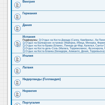
Венгрия
Германия
Дания
Испания
Подфорумы:
Отдых на Коста-Дорада (Салоу, Камбрильс, Ла-Пине
Отдых на Балеарских островах (Майорка, Ибица, Менорка, Форме
Отдых на Коста-Брава (Бланес, Пинеда-де-Мар, Калелья, Санта-С
Отдых на Коста-дель-Соль (Малага, Торремолинос, Фуэнхирола, М
Отдых на Коста-Бланка (Бенидорм, Аликанте, Дения, Торревьеха)
Италия
Латвия
Нидерланды (Голландия)
Норвегия
Португалия