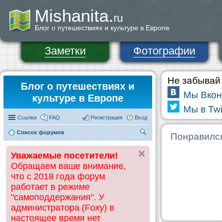
Mishanita.
ru
Блог о путешествиях и культуре в Европе
Заметки
Фотографии
Не забывай 
Блог о путешествиях и
Мы Вкон
культуре в Европе
Мы в Twi
Ссылки
FAQ
Регистрация
Вход
Список форумов
П
Понравилс
ои
Уважаемые посетители!
ск
Обращаем ваше внимание,
что с 2018 года форум
работает в режиме
"самоподдержания". У
администратора (Foxy) в
настоящее время нет