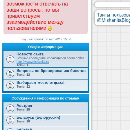
возможности отвечать на
ваши вопросы, но мы
Твиты пользов
приветствуем
@MishanitaBlo
взаимодействие между
пользователями
Текущее время: 06 авг 2026, 15:06
Общая информация
Новости сайта
Важные сообщения, касающиеся всего сайта
http://www.mishanita.ru
Темы:
1
Вопросы по бронированию билетов
Темы:
12
Выбираем место отдыха!
Темы:
12
Обсуждения и информация по странам
Австрия
Темы:
15
Беларусь (Белоруссия)
Темы:
10
Бельгия