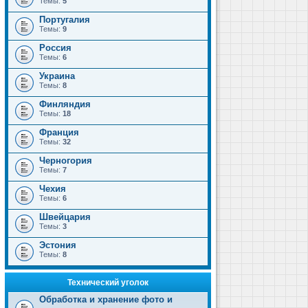
Темы:
5
Португалия
Темы:
9
Россия
Темы:
6
Украина
Темы:
8
Финляндия
Темы:
18
Франция
Темы:
32
Черногория
Темы:
7
Чехия
Темы:
6
Швейцария
Темы:
3
Эстония
Темы:
8
Технический уголок
Обработка и хранение фото и