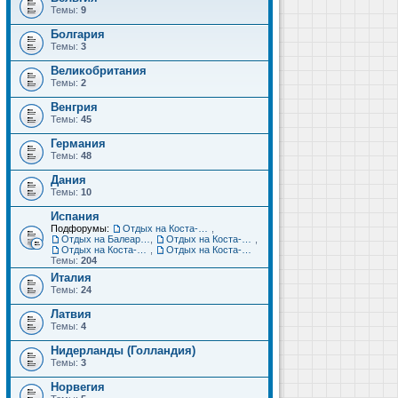
Темы:
9
Болгария
Темы:
3
Великобритания
Темы:
2
Венгрия
Темы:
45
Германия
Темы:
48
Дания
Темы:
10
Испания
Подфорумы:
Отдых на Коста-Дорада (Салоу, Камбрильс, Ла-Пинеда)
,
Отдых на Балеарских островах (Майорка, Ибица, Менорка, Форментера)
,
Отдых на Коста-Брава (Бланес, Пинеда-де-Мар, Калелья, Санта-Сусанна, Льорет-де-Мар...)
,
Отдых на Коста-дель-Соль (Малага, Торремолинос, Фуэнхирола, Марбелья...)
,
Отдых на Коста-Бланка (Бенидорм, Аликанте, Дения, Торревьеха)
Темы:
204
Италия
Темы:
24
Латвия
Темы:
4
Нидерланды (Голландия)
Темы:
3
Норвегия