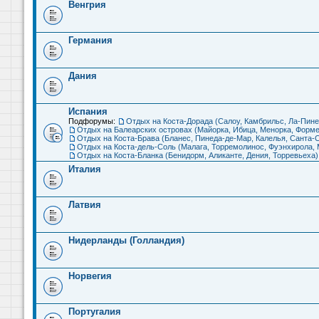
Венгрия
Германия
Дания
Испания
Подфорумы:
Отдых на Коста-Дорада (Салоу, Камбрильс, Ла-Пине
Отдых на Балеарских островах (Майорка, Ибица, Менорка, Форме
Отдых на Коста-Брава (Бланес, Пинеда-де-Мар, Калелья, Санта-С
Отдых на Коста-дель-Соль (Малага, Торремолинос, Фуэнхирола, М
Отдых на Коста-Бланка (Бенидорм, Аликанте, Дения, Торревьеха)
Италия
Латвия
Нидерланды (Голландия)
Норвегия
Португалия