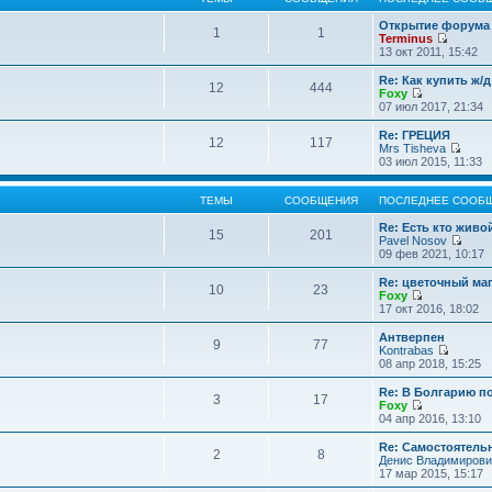
Открытие форума 
1
1
Terminus
П
13 окт 2011, 15:42
е
р
Re: Как купить ж/
12
444
е
Foxy
й
П
07 июл 2017, 21:34
т
е
и
р
Re: ГРЕЦИЯ
12
117
к
е
Mrs Tisheva
п
й
П
03 июл 2015, 11:33
о
т
е
с
и
р
л
к
е
ТЕМЫ
СООБЩЕНИЯ
ПОСЛЕДНЕЕ СООБ
е
п
й
д
о
т
Re: Есть кто жив
15
201
н
с
и
Pavel Nosov
е
л
к
П
09 фев 2021, 10:17
м
е
п
е
у
д
о
р
Re: цветочный ма
с
10
23
н
с
е
Foxy
о
е
л
й
П
17 окт 2016, 18:02
о
м
е
т
е
б
у
д
и
р
Антверпен
щ
с
9
77
н
к
е
Kontrabas
е
о
е
п
й
П
08 апр 2018, 15:25
н
о
м
о
т
е
и
б
у
с
и
р
Re: В Болгарию п
ю
щ
с
л
3
17
к
е
Foxy
е
о
е
п
й
П
04 апр 2016, 13:10
н
о
д
о
т
е
и
б
н
с
и
р
Re: Самостоятель
ю
щ
е
л
2
8
к
е
Денис Владимирови
е
м
е
п
й
17 мар 2015, 15:17
н
у
д
о
т
и
с
н