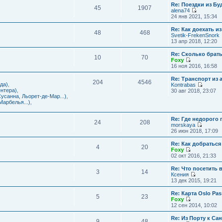
с
и
Re: Поездки из Бу
ю
о
е
л
45
1907
к
alena74
о
м
е
п
П
24 янв 2021, 15:34
б
у
д
о
е
щ
с
н
с
р
е
Re: Как доехать 
о
е
л
48
468
е
н
Svetik-FrekenSnork
о
м
е
й
и
13 апр 2018, 12:20
б
у
д
т
ю
щ
с
н
и
е
Re: Сколько брат
о
е
10
70
к
н
Foxy
о
м
п
и
П
16 ноя 2016, 16:58
б
у
о
ю
е
щ
с
с
р
е
Re: Транспорт из 
о
л
204
4546
е
н
да)
,
Kontrabas
о
е
й
и
П
нтера)
,
30 авг 2018, 23:07
б
д
т
ю
е
усанна, Льорет-де-Мар...)
,
щ
н
и
р
арбелья...)
,
е
е
к
е
н
м
п
й
и
у
о
Re: Где недорого
т
ю
24
208
с
с
morskaya
и
о
П
л
26 июн 2018, 17:09
к
о
е
е
п
б
р
д
о
Re: Как добраться
щ
4
20
е
н
с
Foxy
е
й
е
П
л
02 окт 2016, 21:33
н
т
м
е
е
и
и
у
р
д
Re: Что посетить 
ю
3
14
к
с
е
н
Ксения
п
о
й
е
П
13 дек 2015, 19:21
о
о
т
м
е
с
б
и
у
р
Re: Карта Oslo Pa
л
щ
5
23
к
с
е
Foxy
е
е
п
о
й
П
12 сен 2014, 10:02
д
н
о
о
т
е
н
и
с
б
и
р
Re: Из Порту к Са
е
ю
л
щ
9
48
к