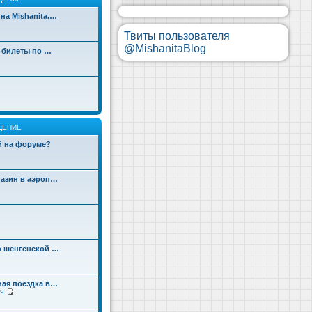
на Mishanita.…
Твиты пользователя
@MishanitaBlog
д билеты по …
ЩЕНИЕ
ой на форуме?
газин в аэроп…
о шенгенской …
ная поездка в…
ч
П
е