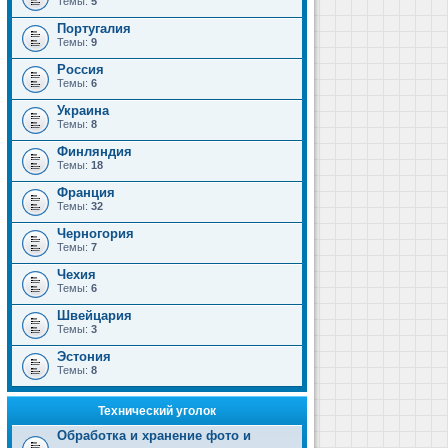
Темы:
5
Португалия
Темы:
9
Россия
Темы:
6
Украина
Темы:
8
Финляндия
Темы:
18
Франция
Темы:
32
Черногория
Темы:
7
Чехия
Темы:
6
Швейцария
Темы:
3
Эстония
Темы:
8
Технический уголок
Обработка и хранение фото и