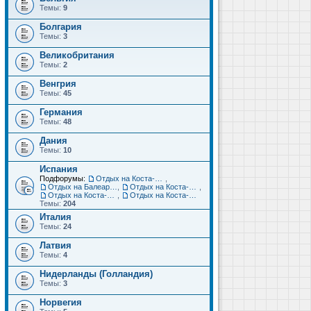
Темы:
9
Болгария
Темы:
3
Великобритания
Темы:
2
Венгрия
Темы:
45
Германия
Темы:
48
Дания
Темы:
10
Испания
Подфорумы:
Отдых на Коста-Дорада (Салоу, Камбрильс, Ла-Пинеда)
,
Отдых на Балеарских островах (Майорка, Ибица, Менорка, Форментера)
,
Отдых на Коста-Брава (Бланес, Пинеда-де-Мар, Калелья, Санта-Сусанна, Льорет-де-Мар...)
,
Отдых на Коста-дель-Соль (Малага, Торремолинос, Фуэнхирола, Марбелья...)
,
Отдых на Коста-Бланка (Бенидорм, Аликанте, Дения, Торревьеха)
Темы:
204
Италия
Темы:
24
Латвия
Темы:
4
Нидерланды (Голландия)
Темы:
3
Норвегия