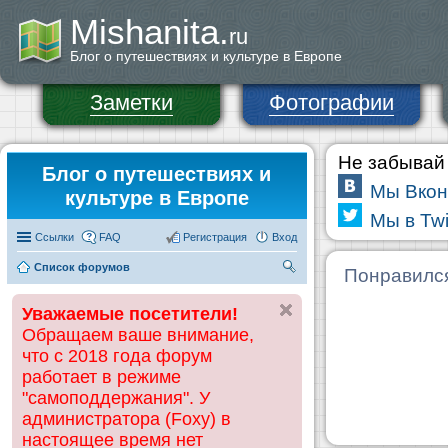
Mishanita.
ru
Блог о путешествиях и культуре в Европе
Заметки
Фотографии
Не забывай 
Блог о путешествиях и
Мы Вкон
культуре в Европе
Мы в Twi
Ссылки
FAQ
Регистрация
Вход
Список форумов
П
Понравилс
ои
Уважаемые посетители!
ск
Обращаем ваше внимание,
что с 2018 года форум
работает в режиме
"самоподдержания". У
администратора (Foxy) в
настоящее время нет