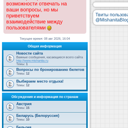
возможности отвечать на
ваши вопросы, но мы
Твиты пользов
приветствуем
@MishanitaBlo
взаимодействие между
пользователями
Текущее время: 08 авг 2026, 16:04
Общая информация
Новости сайта
Важные сообщения, касающиеся всего сайта
http://www.mishanita.ru
Темы:
1
Вопросы по бронированию билетов
Темы:
12
Выбираем место отдыха!
Темы:
12
Обсуждения и информация по странам
Австрия
Темы:
15
Беларусь (Белоруссия)
Темы:
10
Бельгия