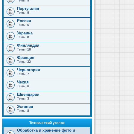
Темы:
5
Португалия
Темы:
9
Россия
Темы:
6
Украина
Темы:
8
Финляндия
Темы:
18
Франция
Темы:
32
Черногория
Темы:
7
Чехия
Темы:
6
Швейцария
Темы:
3
Эстония
Темы:
8
Технический уголок
Обработка и хранение фото и