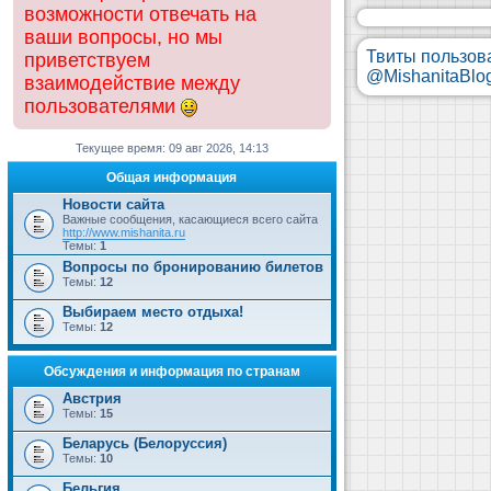
возможности отвечать на
ваши вопросы, но мы
Твиты пользов
приветствуем
@MishanitaBlo
взаимодействие между
пользователями
Текущее время: 09 авг 2026, 14:13
Общая информация
Новости сайта
Важные сообщения, касающиеся всего сайта
http://www.mishanita.ru
Темы:
1
Вопросы по бронированию билетов
Темы:
12
Выбираем место отдыха!
Темы:
12
Обсуждения и информация по странам
Австрия
Темы:
15
Беларусь (Белоруссия)
Темы:
10
Бельгия