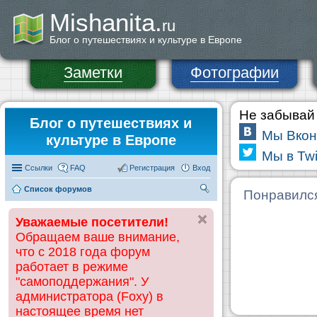
Mishanita.
ru
Блог о путешествиях и культуре в Европе
Заметки
Фотографии
Не забывай 
Блог о путешествиях и
Мы Вкон
культуре в Европе
Мы в Twi
Ссылки
FAQ
Регистрация
Вход
Список форумов
П
Понравилс
ои
Уважаемые посетители!
ск
Обращаем ваше внимание,
что с 2018 года форум
работает в режиме
"самоподдержания". У
администратора (Foxy) в
настоящее время нет