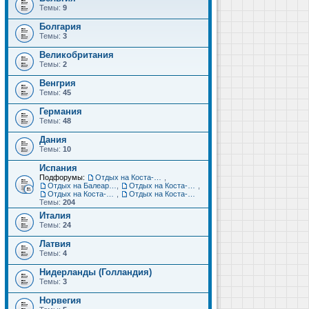
Темы:
9
Болгария
Темы:
3
Великобритания
Темы:
2
Венгрия
Темы:
45
Германия
Темы:
48
Дания
Темы:
10
Испания
Подфорумы:
Отдых на Коста-Дорада (Салоу, Камбрильс, Ла-Пинеда)
,
Отдых на Балеарских островах (Майорка, Ибица, Менорка, Форментера)
,
Отдых на Коста-Брава (Бланес, Пинеда-де-Мар, Калелья, Санта-Сусанна, Льорет-де-Мар...)
,
Отдых на Коста-дель-Соль (Малага, Торремолинос, Фуэнхирола, Марбелья...)
,
Отдых на Коста-Бланка (Бенидорм, Аликанте, Дения, Торревьеха)
Темы:
204
Италия
Темы:
24
Латвия
Темы:
4
Нидерланды (Голландия)
Темы:
3
Норвегия