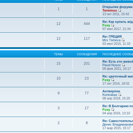
Открытие форума 
1
1
Terminus
П
13 окт 2011, 15:42
е
р
Re: Как купить ж/
12
444
е
Foxy
й
П
07 июл 2017, 21:34
т
е
и
р
Re: ГРЕЦИЯ
12
117
к
е
Mrs Tisheva
п
й
П
03 июл 2015, 11:33
о
т
е
с
и
р
л
к
е
ТЕМЫ
СООБЩЕНИЯ
ПОСЛЕДНЕЕ СООБ
е
п
й
д
о
т
Re: Есть кто жив
15
201
н
с
и
Pavel Nosov
е
л
к
П
09 фев 2021, 10:17
м
е
п
е
у
д
о
р
Re: цветочный ма
с
10
23
н
с
е
Foxy
о
е
л
й
П
17 окт 2016, 18:02
о
м
е
т
е
б
у
д
и
р
Антверпен
щ
с
9
77
н
к
е
Kontrabas
е
о
е
п
й
П
08 апр 2018, 15:25
н
о
м
о
т
е
и
б
у
с
и
р
Re: В Болгарию п
ю
щ
с
л
3
17
к
е
Foxy
е
о
е
п
й
П
04 апр 2016, 13:10
н
о
д
о
т
е
и
б
н
с
и
р
Re: Самостоятель
ю
щ
е
л
2
8
к
е
Денис Владимирови
е
м
е
п
й
17 мар 2015, 15:17
н
у
д
о
т
и
с
н