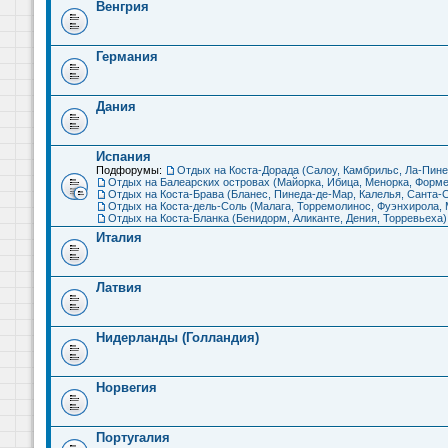
Венгрия
Германия
Дания
Испания
Подфорумы:
Отдых на Коста-Дорада (Салоу, Камбрильс, Ла-Пине
Отдых на Балеарских островах (Майорка, Ибица, Менорка, Форме
Отдых на Коста-Брава (Бланес, Пинеда-де-Мар, Калелья, Санта-С
Отдых на Коста-дель-Соль (Малага, Торремолинос, Фуэнхирола, М
Отдых на Коста-Бланка (Бенидорм, Аликанте, Дения, Торревьеха)
Италия
Латвия
Нидерланды (Голландия)
Норвегия
Португалия