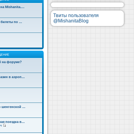
на Mishanita.…
Твиты пользователя
@MishanitaBlog
д билеты по …
ЩЕНИЕ
ой на форуме?
газин в аэроп…
о шенгенской …
ная поездка в…
ч
П
е