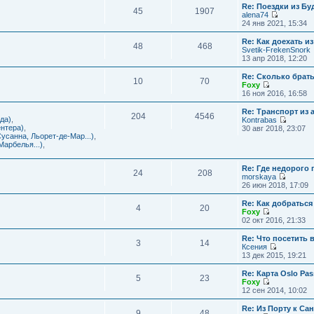
с
и
Re: Поездки из Бу
ю
о
е
л
45
1907
к
alena74
о
м
е
п
П
24 янв 2021, 15:34
б
у
д
о
е
щ
с
н
с
р
е
Re: Как доехать 
о
е
л
48
468
е
н
Svetik-FrekenSnork
о
м
е
й
и
13 апр 2018, 12:20
б
у
д
т
ю
щ
с
н
и
е
Re: Сколько брат
о
е
10
70
к
н
Foxy
о
м
п
и
П
16 ноя 2016, 16:58
б
у
о
ю
е
щ
с
с
р
е
Re: Транспорт из 
о
л
204
4546
е
н
да)
,
Kontrabas
о
е
й
и
П
нтера)
,
30 авг 2018, 23:07
б
д
т
ю
е
усанна, Льорет-де-Мар...)
,
щ
н
и
р
арбелья...)
,
е
е
к
е
н
м
п
й
и
у
о
Re: Где недорого
т
ю
24
208
с
с
morskaya
и
о
П
л
26 июн 2018, 17:09
к
о
е
е
п
б
р
д
о
Re: Как добраться
щ
4
20
е
н
с
Foxy
е
й
е
П
л
02 окт 2016, 21:33
н
т
м
е
е
и
и
у
р
д
Re: Что посетить 
ю
3
14
к
с
е
н
Ксения
п
о
й
е
П
13 дек 2015, 19:21
о
о
т
м
е
с
б
и
у
р
Re: Карта Oslo Pa
л
щ
5
23
к
с
е
Foxy
е
е
п
о
й
П
12 сен 2014, 10:02
д
н
о
о
т
е
н
и
с
б
и
р
Re: Из Порту к Са
е
ю
л
щ
9
48
к