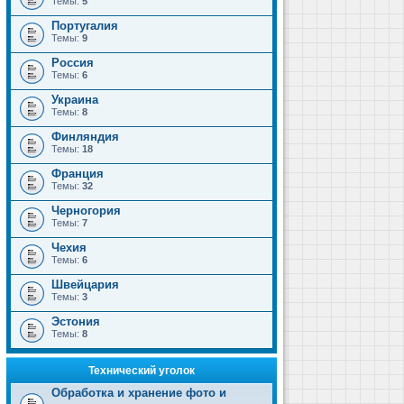
Темы:
5
Португалия
Темы:
9
Россия
Темы:
6
Украина
Темы:
8
Финляндия
Темы:
18
Франция
Темы:
32
Черногория
Темы:
7
Чехия
Темы:
6
Швейцария
Темы:
3
Эстония
Темы:
8
Технический уголок
Обработка и хранение фото и