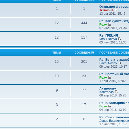
Открытие форума 
1
1
Terminus
П
13 окт 2011, 15:42
е
р
Re: Как купить ж/
12
444
е
Foxy
й
П
07 июл 2017, 21:34
т
е
и
р
Re: ГРЕЦИЯ
12
117
к
е
Mrs Tisheva
п
й
П
03 июл 2015, 11:33
о
т
е
с
и
р
л
к
е
ТЕМЫ
СООБЩЕНИЯ
ПОСЛЕДНЕЕ СООБ
е
п
й
д
о
т
Re: Есть кто жив
15
201
н
с
и
Pavel Nosov
е
л
к
П
09 фев 2021, 10:17
м
е
п
е
у
д
о
р
Re: цветочный ма
с
10
23
н
с
е
Foxy
о
е
л
й
П
17 окт 2016, 18:02
о
м
е
т
е
б
у
д
и
р
Антверпен
щ
с
9
77
н
к
е
Kontrabas
е
о
е
п
й
П
08 апр 2018, 15:25
н
о
м
о
т
е
и
б
у
с
и
р
Re: В Болгарию п
ю
щ
с
л
3
17
к
е
Foxy
е
о
е
п
й
П
04 апр 2016, 13:10
н
о
д
о
т
е
и
б
н
с
и
р
Re: Самостоятель
ю
щ
е
л
2
8
к
е
Денис Владимирови
е
м
е
п
й
17 мар 2015, 15:17
н
у
д
о
т
и
с
н