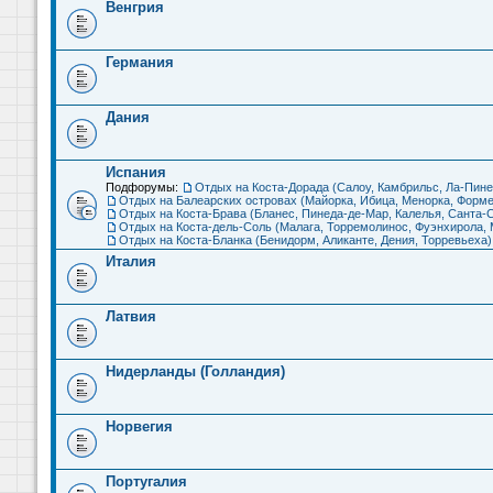
Венгрия
Германия
Дания
Испания
Подфорумы:
Отдых на Коста-Дорада (Салоу, Камбрильс, Ла-Пине
Отдых на Балеарских островах (Майорка, Ибица, Менорка, Форме
Отдых на Коста-Брава (Бланес, Пинеда-де-Мар, Калелья, Санта-С
Отдых на Коста-дель-Соль (Малага, Торремолинос, Фуэнхирола, М
Отдых на Коста-Бланка (Бенидорм, Аликанте, Дения, Торревьеха)
Италия
Латвия
Нидерланды (Голландия)
Норвегия
Португалия