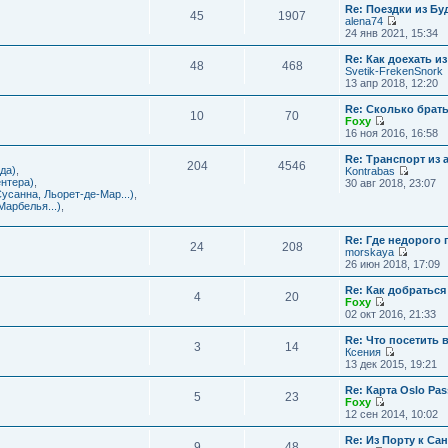
с
и
Re: Поездки из Бу
ю
о
е
л
45
1907
к
alena74
о
м
е
п
П
24 янв 2021, 15:34
б
у
д
о
е
щ
с
н
с
р
е
Re: Как доехать 
о
е
л
48
468
е
н
Svetik-FrekenSnork
о
м
е
й
и
13 апр 2018, 12:20
б
у
д
т
ю
щ
с
н
и
е
Re: Сколько брат
о
е
10
70
к
н
Foxy
о
м
п
и
П
16 ноя 2016, 16:58
б
у
о
ю
е
щ
с
с
р
е
Re: Транспорт из 
о
л
204
4546
е
н
да)
,
Kontrabas
о
е
й
и
П
нтера)
,
30 авг 2018, 23:07
б
д
т
ю
е
усанна, Льорет-де-Мар...)
,
щ
н
и
р
арбелья...)
,
е
е
к
е
н
м
п
й
и
у
о
Re: Где недорого
т
ю
24
208
с
с
morskaya
и
о
П
л
26 июн 2018, 17:09
к
о
е
е
п
б
р
д
о
Re: Как добраться
щ
4
20
е
н
с
Foxy
е
й
е
П
л
02 окт 2016, 21:33
н
т
м
е
е
и
и
у
р
д
Re: Что посетить 
ю
3
14
к
с
е
н
Ксения
п
о
й
е
П
13 дек 2015, 19:21
о
о
т
м
е
с
б
и
у
р
Re: Карта Oslo Pa
л
щ
5
23
к
с
е
Foxy
е
е
п
о
й
П
12 сен 2014, 10:02
д
н
о
о
т
е
н
и
с
б
и
р
Re: Из Порту к Са
е
ю
л
щ
9
48
к