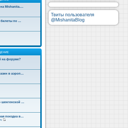
на Mishanita.…
Твиты пользователя
@MishanitaBlog
д билеты по …
ЩЕНИЕ
ой на форуме?
газин в аэроп…
о шенгенской …
ная поездка в…
ч
П
е