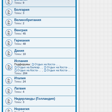
Темы:
9
Болгария
Темы:
3
Великобритания
Темы:
2
Венгрия
Темы:
45
Германия
Темы:
48
Дания
Темы:
10
Испания
Подфорумы:
Отдых на Коста-Дорада (Салоу, Камбрильс, Ла-Пинеда)
,
Отдых на Балеарских островах (Майорка, Ибица, Менорка, Форментера)
,
Отдых на Коста-Брава (Бланес, Пинеда-де-Мар, Калелья, Санта-Сусанна, Льорет-де-Мар...)
,
Отдых на Коста-дель-Соль (Малага, Торремолинос, Фуэнхирола, Марбелья...)
,
Отдых на Коста-Бланка (Бенидорм, Аликанте, Дения, Торревьеха)
Темы:
204
Италия
Темы:
24
Латвия
Темы:
4
Нидерланды (Голландия)
Темы:
3
Норвегия