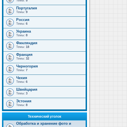
Темы:
5
Португалия
Темы:
9
Россия
Темы:
6
Украина
Темы:
8
Финляндия
Темы:
18
Франция
Темы:
32
Черногория
Темы:
7
Чехия
Темы:
6
Швейцария
Темы:
3
Эстония
Темы:
8
Технический уголок
Обработка и хранение фото и