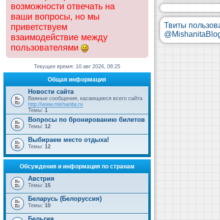
возможности отвечать на
ваши вопросы, но мы
Твиты пользов
приветствуем
@MishanitaBlo
взаимодействие между
пользователями
Текущее время: 10 авг 2026, 08:25
Общая информация
Новости сайта
Важные сообщения, касающиеся всего сайта
http://www.mishanita.ru
Темы:
1
Вопросы по бронированию билетов
Темы:
12
Выбираем место отдыха!
Темы:
12
Обсуждения и информация по странам
Австрия
Темы:
15
Беларусь (Белоруссия)
Темы:
10
Бельгия