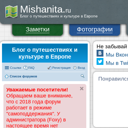
Mishanita.
ru
Блог о путешествиях и культуре в Европе
Заметки
Фотографии
Не забывай 
Блог о путешествиях и
Мы Вкон
культуре в Европе
Мы в Twi
Ссылки
FAQ
Регистрация
Вход
Список форумов
П
Понравилс
ои
Уважаемые посетители!
ск
Обращаем ваше внимание,
что с 2018 года форум
работает в режиме
"самоподдержания". У
администратора (Foxy) в
настоящее время нет