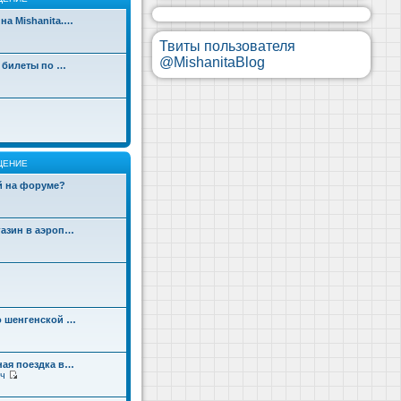
на Mishanita.…
Твиты пользователя
@MishanitaBlog
д билеты по …
ЩЕНИЕ
ой на форуме?
газин в аэроп…
о шенгенской …
ная поездка в…
ч
П
е