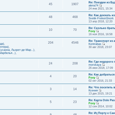
с
и
Re: Поездки из Бу
ю
о
е
л
45
1907
к
alena74
о
м
е
п
П
24 янв 2021, 15:34
б
у
д
о
е
щ
с
н
с
р
е
Re: Как доехать 
о
е
л
48
468
е
н
Svetik-FrekenSnork
о
м
е
й
и
13 апр 2018, 12:20
б
у
д
т
ю
щ
с
н
и
е
Re: Сколько брат
о
е
10
70
к
н
Foxy
о
м
п
и
П
16 ноя 2016, 16:58
б
у
о
ю
е
щ
с
с
р
е
Re: Транспорт из 
о
л
204
4546
е
н
да)
,
Kontrabas
о
е
й
и
П
нтера)
,
30 авг 2018, 23:07
б
д
т
ю
е
усанна, Льорет-де-Мар...)
,
щ
н
и
р
арбелья...)
,
е
е
к
е
н
м
п
й
и
у
о
Re: Где недорого
т
ю
24
208
с
с
morskaya
и
о
П
л
26 июн 2018, 17:09
к
о
е
е
п
б
р
д
о
Re: Как добраться
щ
4
20
е
н
с
Foxy
е
й
е
П
л
02 окт 2016, 21:33
н
т
м
е
е
и
и
у
р
д
Re: Что посетить 
ю
3
14
к
с
е
н
Ксения
п
о
й
е
П
13 дек 2015, 19:21
о
о
т
м
е
с
б
и
у
р
Re: Карта Oslo Pa
л
щ
5
23
к
с
е
Foxy
е
е
п
о
й
П
12 сен 2014, 10:02
д
н
о
о
т
е
н
и
с
б
и
р
Re: Из Порту к Са
е
ю
л
щ
9
48
к