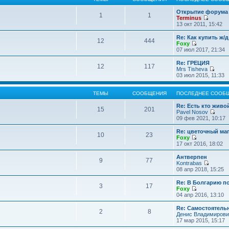
Открытие форума 
1
1
Terminus
П
13 окт 2011, 15:42
е
р
Re: Как купить ж/
12
444
е
Foxy
й
П
07 июл 2017, 21:34
т
е
и
р
Re: ГРЕЦИЯ
12
117
к
е
Mrs Tisheva
п
й
П
03 июл 2015, 11:33
о
т
е
с
и
р
л
к
е
ТЕМЫ
СООБЩЕНИЯ
ПОСЛЕДНЕЕ СООБ
е
п
й
д
о
т
Re: Есть кто жив
15
201
н
с
и
Pavel Nosov
е
л
к
П
09 фев 2021, 10:17
м
е
п
е
у
д
о
р
Re: цветочный ма
с
10
23
н
с
е
Foxy
о
е
л
й
П
17 окт 2016, 18:02
о
м
е
т
е
б
у
д
и
р
Антверпен
щ
с
9
77
н
к
е
Kontrabas
е
о
е
п
й
П
08 апр 2018, 15:25
н
о
м
о
т
е
и
б
у
с
и
р
Re: В Болгарию п
ю
щ
с
л
3
17
к
е
Foxy
е
о
е
п
й
П
04 апр 2016, 13:10
н
о
д
о
т
е
и
б
н
с
и
р
Re: Самостоятель
ю
щ
е
л
2
8
к
е
Денис Владимирови
е
м
е
п
й
17 мар 2015, 15:17
н
у
д
о
т
и
с
н