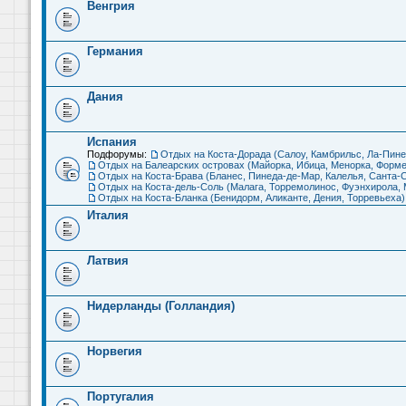
Венгрия
Германия
Дания
Испания
Подфорумы:
Отдых на Коста-Дорада (Салоу, Камбрильс, Ла-Пине
Отдых на Балеарских островах (Майорка, Ибица, Менорка, Форме
Отдых на Коста-Брава (Бланес, Пинеда-де-Мар, Калелья, Санта-С
Отдых на Коста-дель-Соль (Малага, Торремолинос, Фуэнхирола, М
Отдых на Коста-Бланка (Бенидорм, Аликанте, Дения, Торревьеха)
Италия
Латвия
Нидерланды (Голландия)
Норвегия
Португалия