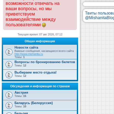
возможности отвечать на
ваши вопросы, но мы
Твиты пользов
приветствуем
@MishanitaBlo
взаимодействие между
пользователями
Текущее время: 07 авг 2026, 07:12
Общая информация
Новости сайта
Важные сообщения, касающиеся всего сайта
http://www.mishanita.ru
Темы:
1
Вопросы по бронированию билетов
Темы:
12
Выбираем место отдыха!
Темы:
12
Обсуждения и информация по странам
Австрия
Темы:
15
Беларусь (Белоруссия)
Темы:
10
Бельгия