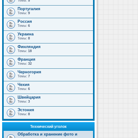
Темы:
5
Португалия
Темы:
9
Россия
Темы:
6
Украина
Темы:
8
Финляндия
Темы:
18
Франция
Темы:
32
Черногория
Темы:
7
Чехия
Темы:
6
Швейцария
Темы:
3
Эстония
Темы:
8
Технический уголок
Обработка и хранение фото и