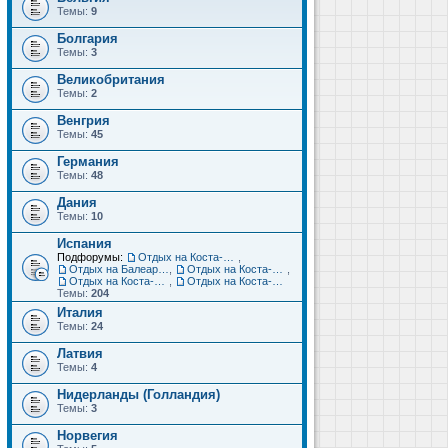
Темы:
9
Болгария
Темы:
3
Великобритания
Темы:
2
Венгрия
Темы:
45
Германия
Темы:
48
Дания
Темы:
10
Испания
Подфорумы:
Отдых на Коста-Дорада (Салоу, Камбрильс, Ла-Пинеда)
,
Отдых на Балеарских островах (Майорка, Ибица, Менорка, Форментера)
,
Отдых на Коста-Брава (Бланес, Пинеда-де-Мар, Калелья, Санта-Сусанна, Льорет-де-Мар...)
,
Отдых на Коста-дель-Соль (Малага, Торремолинос, Фуэнхирола, Марбелья...)
,
Отдых на Коста-Бланка (Бенидорм, Аликанте, Дения, Торревьеха)
Темы:
204
Италия
Темы:
24
Латвия
Темы:
4
Нидерланды (Голландия)
Темы:
3
Норвегия