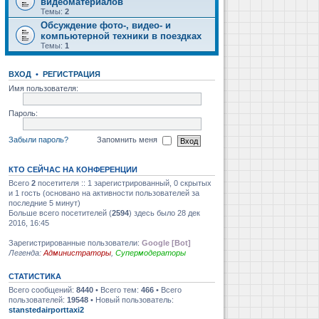
видеоматериалов
Темы:
2
Обсуждение фото-, видео- и
компьютерной техники в поездках
Темы:
1
ВХОД
•
РЕГИСТРАЦИЯ
Имя пользователя:
Пароль:
Забыли пароль?
Запомнить меня
КТО СЕЙЧАС НА КОНФЕРЕНЦИИ
Всего
2
посетителя :: 1 зарегистрированный, 0 скрытых
и 1 гость (основано на активности пользователей за
последние 5 минут)
Больше всего посетителей (
2594
) здесь было 28 дек
2016, 16:45
Зарегистрированные пользователи:
Google [Bot]
Легенда:
Администраторы
,
Супермодераторы
СТАТИСТИКА
Всего сообщений:
8440
• Всего тем:
466
• Всего
пользователей:
19548
• Новый пользователь:
stanstedairporttaxi2