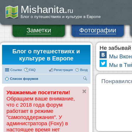
Mishanita.
ru
Блог о путешествиях и культуре в Европе
Заметки
Фотографии
Не забывай 
Блог о путешествиях и
Мы Вкон
культуре в Европе
Мы в Twi
Ссылки
FAQ
Регистрация
Вход
Список форумов
П
Понравилс
ои
Уважаемые посетители!
ск
Обращаем ваше внимание,
что с 2018 года форум
работает в режиме
"самоподдержания". У
администратора (Foxy) в
настоящее время нет