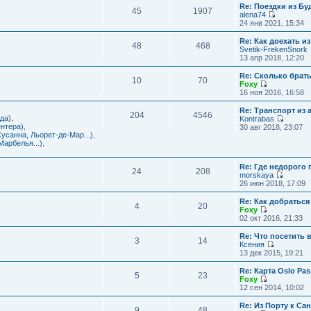
с
и
Re: Поездки из Бу
ю
о
е
л
45
1907
к
alena74
о
м
е
п
П
24 янв 2021, 15:34
б
у
д
о
е
щ
с
н
с
р
е
Re: Как доехать 
о
е
л
48
468
е
н
Svetik-FrekenSnork
о
м
е
й
и
13 апр 2018, 12:20
б
у
д
т
ю
щ
с
н
и
е
Re: Сколько брат
о
е
10
70
к
н
Foxy
о
м
п
и
П
16 ноя 2016, 16:58
б
у
о
ю
е
щ
с
с
р
е
Re: Транспорт из 
о
л
204
4546
е
н
да)
,
Kontrabas
о
е
й
и
П
нтера)
,
30 авг 2018, 23:07
б
д
т
ю
е
усанна, Льорет-де-Мар...)
,
щ
н
и
р
арбелья...)
,
е
е
к
е
н
м
п
й
и
у
о
Re: Где недорого
т
ю
24
208
с
с
morskaya
и
о
П
л
26 июн 2018, 17:09
к
о
е
е
п
б
р
д
о
Re: Как добраться
щ
4
20
е
н
с
Foxy
е
й
е
П
л
02 окт 2016, 21:33
н
т
м
е
е
и
и
у
р
д
Re: Что посетить 
ю
3
14
к
с
е
н
Ксения
п
о
й
е
П
13 дек 2015, 19:21
о
о
т
м
е
с
б
и
у
р
Re: Карта Oslo Pa
л
щ
5
23
к
с
е
Foxy
е
е
п
о
й
П
12 сен 2014, 10:02
д
н
о
о
т
е
н
и
с
б
и
р
Re: Из Порту к Са
е
ю
л
щ
9
48
к