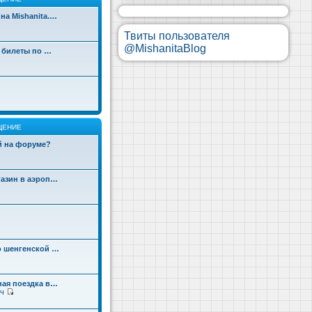
на Mishanita.…
Твиты пользователя
@MishanitaBlog
д билеты по …
ЩЕНИЕ
ой на форуме?
газин в аэроп…
о шенгенской …
ная поездка в…
ч
П
е