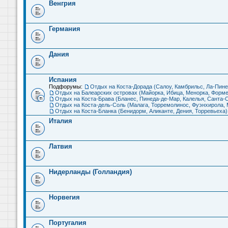
Венгрия
Германия
Дания
Испания
Подфорумы:
Отдых на Коста-Дорада (Салоу, Камбрильс, Ла-Пине
Отдых на Балеарских островах (Майорка, Ибица, Менорка, Форме
Отдых на Коста-Брава (Бланес, Пинеда-де-Мар, Калелья, Санта-С
Отдых на Коста-дель-Соль (Малага, Торремолинос, Фуэнхирола, М
Отдых на Коста-Бланка (Бенидорм, Аликанте, Дения, Торревьеха)
Италия
Латвия
Нидерланды (Голландия)
Норвегия
Португалия