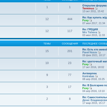
Открытие форума 
1
1
Terminus
П
13 окт 2011, 15:42
е
р
Re: Как купить ж/
12
444
е
Foxy
й
П
07 июл 2017, 21:34
т
е
и
р
Re: ГРЕЦИЯ
12
117
к
е
Mrs Tisheva
п
й
П
03 июл 2015, 11:33
о
т
е
с
и
р
л
к
е
ТЕМЫ
СООБЩЕНИЯ
ПОСЛЕДНЕЕ СООБ
е
п
й
д
о
т
Re: Есть кто жив
15
201
н
с
и
Pavel Nosov
е
л
к
П
09 фев 2021, 10:17
м
е
п
е
у
д
о
р
Re: цветочный ма
с
10
23
н
с
е
Foxy
о
е
л
й
П
17 окт 2016, 18:02
о
м
е
т
е
б
у
д
и
р
Антверпен
щ
с
9
77
н
к
е
Kontrabas
е
о
е
п
й
П
08 апр 2018, 15:25
н
о
м
о
т
е
и
б
у
с
и
р
Re: В Болгарию п
ю
щ
с
л
3
17
к
е
Foxy
е
о
е
п
й
П
04 апр 2016, 13:10
н
о
д
о
т
е
и
б
н
с
и
р
Re: Самостоятель
ю
щ
е
л
2
8
к
е
Денис Владимирови
е
м
е
п
й
17 мар 2015, 15:17
н
у
д
о
т
и
с
н