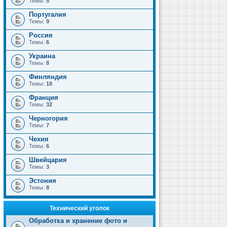
Темы:
5
Португалия
Темы:
9
Россия
Темы:
6
Украина
Темы:
8
Финляндия
Темы:
18
Франция
Темы:
32
Черногория
Темы:
7
Чехия
Темы:
6
Швейцария
Темы:
3
Эстония
Темы:
8
Технический уголок
Обработка и хранение фото и