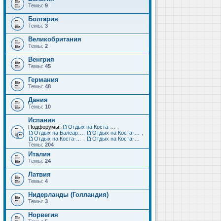
Темы:
9
Болгария
Темы:
3
Великобритания
Темы:
2
Венгрия
Темы:
45
Германия
Темы:
48
Дания
Темы:
10
Испания
Подфорумы:
Отдых на Коста-Дорада (Салоу, Камбрильс, Ла-Пинеда)
,
Отдых на Балеарских островах (Майорка, Ибица, Менорка, Форментера)
,
Отдых на Коста-Брава (Бланес, Пинеда-де-Мар, Калелья, Санта-Сусанна, Льорет-де-Мар...)
,
Отдых на Коста-дель-Соль (Малага, Торремолинос, Фуэнхирола, Марбелья...)
,
Отдых на Коста-Бланка (Бенидорм, Аликанте, Дения, Торревьеха)
Темы:
204
Италия
Темы:
24
Латвия
Темы:
4
Нидерланды (Голландия)
Темы:
3
Норвегия