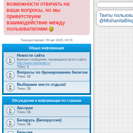
возможности отвечать на
ваши вопросы, но мы
Твиты пользов
приветствуем
@MishanitaBlo
взаимодействие между
пользователями
Текущее время: 09 авг 2026, 04:31
Общая информация
Новости сайта
Важные сообщения, касающиеся всего сайта
http://www.mishanita.ru
Темы:
1
Вопросы по бронированию билетов
Темы:
12
Выбираем место отдыха!
Темы:
12
Обсуждения и информация по странам
Австрия
Темы:
15
Беларусь (Белоруссия)
Темы:
10
Бельгия